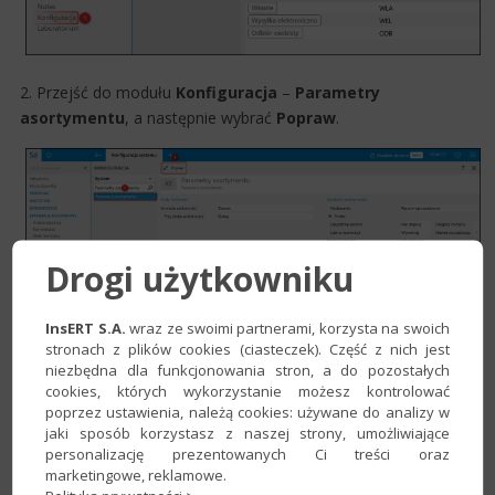
2. Przejść do modułu
Konfiguracja
–
Parametry
asortymentu
, a następnie wybrać
Popraw
.
Drogi użytkowniku
InsERT S.A.
wraz ze swoimi partnerami, korzysta na swoich
stronach z plików cookies (ciasteczek). Część z nich jest
3. W sekcji
Automatyczna synchronizacja z systemem
niezbędna dla funkcjonowania stron, a do pozostałych
handlowo-magazynowym
aktywować parametr
Pobieraj
cookies, których wykorzystanie możesz kontrolować
poprzez ustawienia, należą cookies: używane do analizy w
asortyment co
​ i określić jego częstotliwość. Zatwierdzić
jaki sposób korzystasz z naszej strony, umożliwiające
przyciskiem
Zapisz
.
personalizację prezentowanych Ci treści oraz
marketingowe, reklamowe.