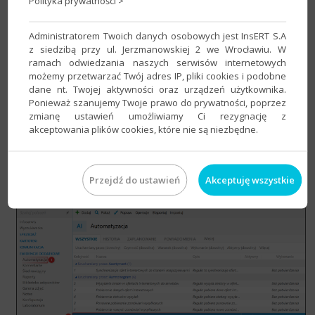
Polityka prywatności >
Administratorem Twoich danych osobowych jest InsERT S.A
z siedzibą przy ul. Jerzmanowskiej 2 we Wrocławiu. W
ramach odwiedzania naszych serwisów internetowych
możemy przetwarzać Twój adres IP, pliki cookies i podobne
dane nt. Twojej aktywności oraz urządzeń użytkownika.
Ponieważ szanujemy Twoje prawo do prywatności, poprzez
Uwaga!
Parametr wpływa na automat
zmianę ustawień umożliwiamy Ci rezygnację z
systemowy
Pobieranie asortymentu z systemu
akceptowania plików cookies, które nie są niezbędne.
handlowo-magazynowego
​, natomiast w celu jego
działania
dostęp do modułu Automatyzacja nie jest
wymagany
.
Przejdź do ustawień
Akceptuję wszystkie