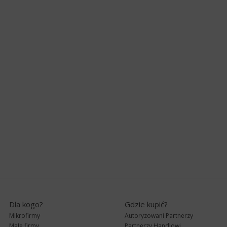
Dla kogo?
Gdzie kupić?
Mikrofirmy
Autoryzowani Partnerzy
Małe firmy
Partnerzy Handlowi