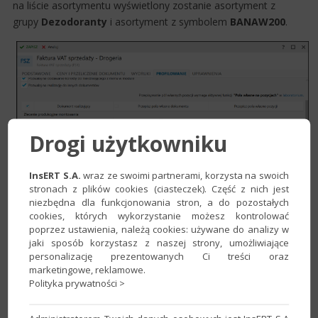
na liście asortymentu wyświetlony zostanie asortyment z
grupy
Dezodoranty
i asortyment z symbolem
BANAW200
.​
Drogi użytkowniku
InsERT S.A.
wraz ze swoimi partnerami, korzysta na swoich
stronach z plików cookies (ciasteczek). Część z nich jest
niezbędna dla funkcjonowania stron, a do pozostałych
cookies, których wykorzystanie możesz kontrolować
Dodatkowo użytkownik, wciskając na klawiaturze klawisz
F2
,
poprzez ustawienia, należą cookies: używane do analizy w
ma możliwość wskazywania pól z bazy danych.
jaki sposób korzystasz z naszej strony, umożliwiające
personalizację prezentowanych Ci treści oraz
marketingowe, reklamowe.
Polityka prywatności >