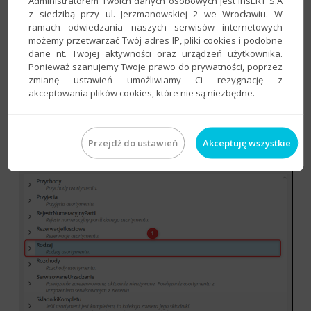
Administratorem Twoich danych osobowych jest InsERT S.A
z siedzibą przy ul. Jerzmanowskiej 2 we Wrocławiu. W
ramach odwiedzania naszych serwisów internetowych
możemy przetwarzać Twój adres IP, pliki cookies i podobne
dane nt. Twojej aktywności oraz urządzeń użytkownika.
Ponieważ szanujemy Twoje prawo do prywatności, poprzez
zmianę ustawień umożliwiamy Ci rezygnację z
akceptowania plików cookies, które nie są niezbędne.
W wywołanym oknie należy wskazać pole i kliknąć
OK
.
Przejdź do ustawień
Akceptuję wszystkie