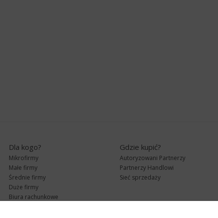
Dla kogo?
Gdzie kupić?
Mikrofirmy
Autoryzowani Partnerzy
Małe firmy
Partnerzy Handlowi
Średnie firmy
Sieć sprzedaży
Duże firmy
Biura rachunkowe
Pomoc techniczna
Uaktualnienia