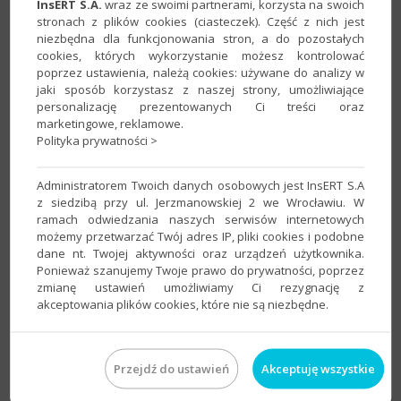
InsERT S.A.
wraz ze swoimi partnerami, korzysta na swoich
2. Na zakładce
KSeF
dostępne są parametry umożliwiające
stronach z plików cookies (ciasteczek). Część z nich jest
dostosowanie sposobu wysyłki i odbioru dokumentów dla
niezbędna dla funkcjonowania stron, a do pozostałych
cookies, których wykorzystanie możesz kontrolować
poszczególnych klientów, np. poprzez identyfikację
poprzez ustawienia, należą cookies: używane do analizy w
asortymentu wyłącznie na podstawie kodu kreskowego.
jaki sposób korzystasz z naszej strony, umożliwiające
Domyślnie wartości te są zgodne z ustawieniami określonymi
personalizację prezentowanych Ci treści oraz
w
Parametrach e-Faktur
.
marketingowe, reklamowe.
Polityka prywatności >
Administratorem Twoich danych osobowych jest InsERT S.A
z siedzibą przy ul. Jerzmanowskiej 2 we Wrocławiu. W
ramach odwiedzania naszych serwisów internetowych
możemy przetwarzać Twój adres IP, pliki cookies i podobne
dane nt. Twojej aktywności oraz urządzeń użytkownika.
Ponieważ szanujemy Twoje prawo do prywatności, poprzez
zmianę ustawień umożliwiamy Ci rezygnację z
akceptowania plików cookies, które nie są niezbędne.
Przejdź do ustawień
Akceptuję wszystkie