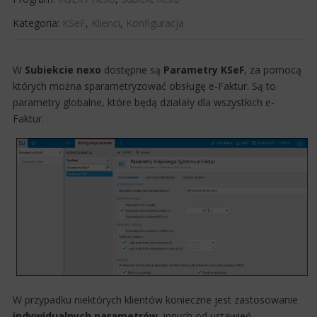
Kategoria:
KSeF
,
Klienci
,
Konfiguracja
​W
Subiekcie nexo
dostępne są
Parametry KSeF
, za pomocą
których można sparametryzować obsługę e-Faktur. Są to
parametry globalne, które będą działały dla wszystkich e-
Faktur.
W przypadku niektórych klientów konieczne jest zastosowanie
indywidualnych parametrów
, innych od ustawień