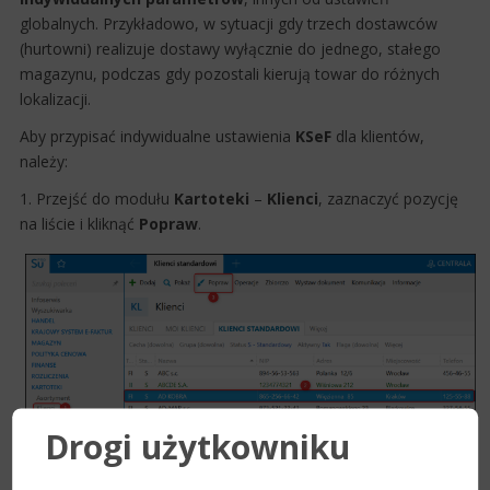
globalnych. Przykładowo, w sytuacji gdy trzech dostawców
(hurtowni) realizuje dostawy wyłącznie do jednego, stałego
magazynu, podczas gdy pozostali kierują towar do różnych
lokalizacji.​
Aby przypisać indywidualne ustawienia
KSeF
dla klientów,
należy:
1. Przejść do modułu
Kartoteki
–
Klienci
, zaznaczyć pozycję
na liście i kliknąć
Popraw
.
Drogi użytkowniku