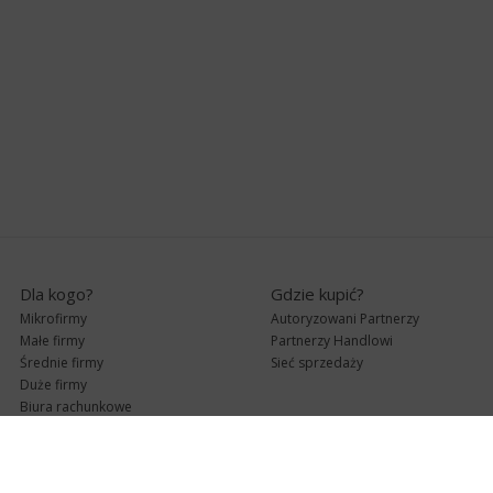
Dla kogo?
Gdzie kupić?
Mikrofirmy
Autoryzowani Partnerzy
Małe firmy
Partnerzy Handlowi
Średnie firmy
Sieć sprzedaży
Duże firmy
Biura rachunkowe
Pomoc techniczna
Uaktualnienia
Pomoc zdalna
Abonament