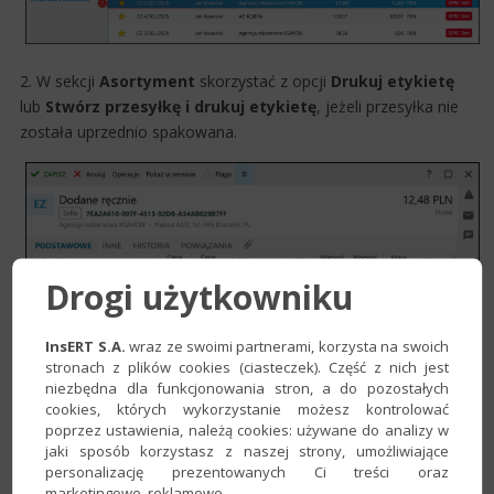
2. W sekcji
Asortyment
skorzystać z opcji
Drukuj etykietę
lub
Stwórz przesyłkę i drukuj etykietę
, jeżeli przesyłka nie
została uprzednio spakowana.
Drogi użytkowniku
InsERT S.A.
wraz ze swoimi partnerami, korzysta na swoich
stronach z plików cookies (ciasteczek). Część z nich jest
niezbędna dla funkcjonowania stron, a do pozostałych
cookies, których wykorzystanie możesz kontrolować
poprzez ustawienia, należą cookies: używane do analizy w
jaki sposób korzystasz z naszej strony, umożliwiające
personalizację prezentowanych Ci treści oraz
marketingowe, reklamowe.