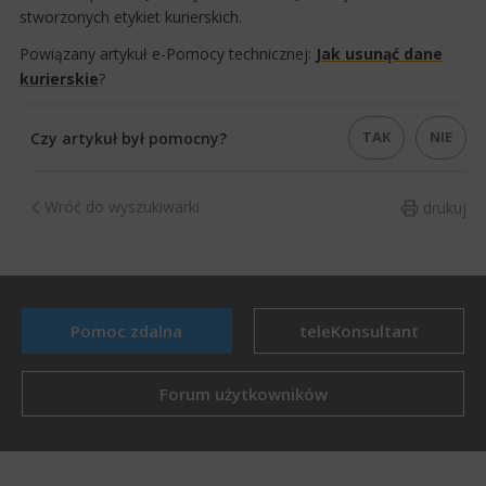
stworzonych etykiet kurierskich.
Powiązany artykuł e-Pomocy technicznej:
Jak usunąć dane
kurierskie​
?​
TAK
NIE
Czy artykuł był pomocny?
Wróć do wyszukiwarki
drukuj
Pomoc zdalna
teleKonsultant
Forum użytkowników