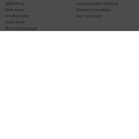
Mikrofirmy
Autoryzowani Partnerzy
Małe firmy
Partnerzy Handlowi
Średnie firmy
Sieć sprzedaży
Duże firmy
Biura rachunkowe
Pomoc techniczna
Uaktualnienia
Pomoc zdalna
Abonament
e-Pomoc techniczna
Aktualne wersje
Forum użytkowników
Formularz kontaktowy
Punkty Serwisowe
teleKonsultant
InsERT Status
Dla Partnerów
Kanały informacyjne
Serwis dla Partnerów
RSS
Zostań Partnerem
newsletter email