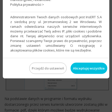
Polityka prywatności >
Funkcja ta dostępna jest także poprzez górne
Administratorem Twoich danych osobowych jest InsERT S.A
menu
Operacje
–
Stwórz przesyłkę/drukuj etykietę
​, co
z siedzibą przy ul. Jerzmanowskiej 2 we Wrocławiu. W
umożliwia przeprowadzenie operacji zbiorczo.
ramach odwiedzania naszych serwisów internetowych
możemy przetwarzać Twój adres IP, pliki cookies i podobne
dane nt. Twojej aktywności oraz urządzeń użytkownika.
Ponieważ szanujemy Twoje prawo do prywatności, poprzez
zmianę ustawień umożliwiamy Ci rezygnację z
akceptowania plików cookies, które nie są niezbędne.
Przejdź do ustawień
Akceptuję wszystkie
Na podstawie danych w programie i formatu wydruku
dostarczonego przez serwis kurierski utworzone zostaną pliki w
formacie .pdf, dzięki którym możliwe będzie wydrukowanie