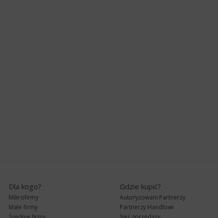
Dla kogo?
Gdzie kupić?
Mikrofirmy
Autoryzowani Partnerzy
Małe firmy
Partnerzy Handlowi
Średnie firmy
Sieć sprzedaży