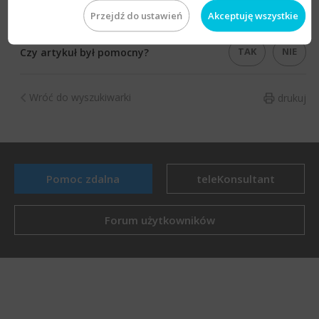
Przejdź do ustawień
Akceptuję wszystkie
TAK
NIE
Czy artykuł był pomocny?
Wróć do wyszukiwarki
drukuj
Pomoc zdalna
teleKonsultant
Forum użytkowników