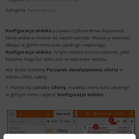
Kategoria:
Personalizacja
​Konfiguracja widoku
pozwala użytkownikowi dopasować
każdy widok w module do swoich potrzeb. Można je wywołać,
klikając w górne menu koła zębatego i wybierając
Konfiguracja widoku
. W tym miejscu można wybierać, jakie
kolumny mają być widoczne na wybranym widoku.
Aby dodać kolumnę
Początek obowiązywania oferty
w
widoku Ofert, należy:
1. Przejść na zakładkę
Oferty
, rozwinąć menu koła zębatego
w górnym menu i wybrać
Konfiguracja widoku
.