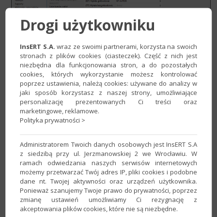
Drogi użytkowniku
2. W sekcji
Wpłata z kasy
, która dotyczy jedynie parametrów
InsERT S.A.
wraz ze swoimi partnerami, korzysta na swoich
związanych z rejestrowaniem operacji kasowych rozwinąć
stronach z plików cookies (ciasteczek). Część z nich jest
niezbędna dla funkcjonowania stron, a do pozostałych
opcję
Domyślna linia kursów walut
i
cookies, których wykorzystanie możesz kontrolować
określić wartość. Zmiany zatwierdzić przyciskiem
Zapisz
.
poprzez ustawienia, należą cookies: używane do analizy w
jaki sposób korzystasz z naszej strony, umożliwiające
personalizację prezentowanych Ci treści oraz
marketingowe, reklamowe.
Polityka prywatności >
Administratorem Twoich danych osobowych jest InsERT S.A
z siedzibą przy ul. Jerzmanowskiej 2 we Wrocławiu. W
ramach odwiedzania naszych serwisów internetowych
możemy przetwarzać Twój adres IP, pliki cookies i podobne
dane nt. Twojej aktywności oraz urządzeń użytkownika.
Ponieważ szanujemy Twoje prawo do prywatności, poprzez
zmianę ustawień umożliwiamy Ci rezygnację z
akceptowania plików cookies, które nie są niezbędne.