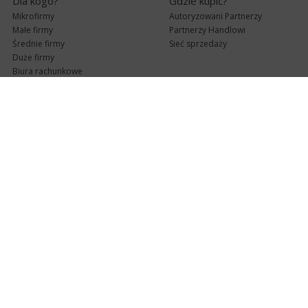
Dla kogo?
Gdzie kupić?
Mikrofirmy
Autoryzowani Partnerzy
Małe firmy
Partnerzy Handlowi
Średnie firmy
Sieć sprzedaży
Duże firmy
Biura rachunkowe
Pomoc techniczna
Uaktualnienia
Pomoc zdalna
Abonament
e-Pomoc techniczna
Aktualne wersje
Forum użytkowników
Formularz kontaktowy
Punkty Serwisowe
teleKonsultant
InsERT Status
Dla Partnerów
Kanały informacyjne
Serwis dla Partnerów
RSS
Zostań Partnerem
newsletter email