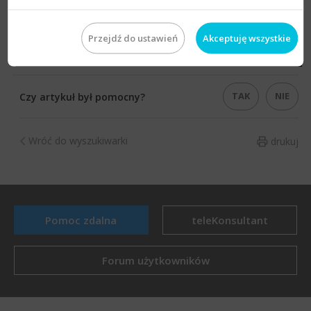
Przejdź do ustawień
Akceptuję wszystkie
TAK
NIE
Czy artykuł był pomocny?
Wróć do wyszukiwarki
drukuj
Pomoc zdalna
teleKonsultant
Forum użytkowników