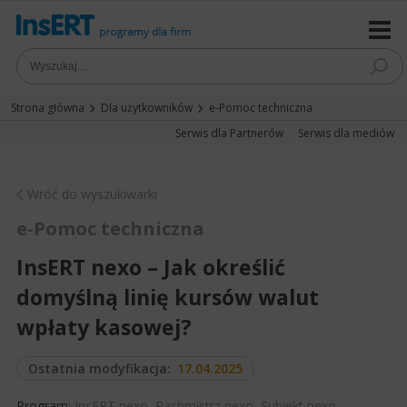
Strona główna
Dla użytkowników
e-Pomoc techniczna
Serwis dla Partnerów
Serwis dla mediów
Wróć do wyszukiwarki
e-Pomoc techniczna
InsERT nexo – Jak określić
domyślną linię kursów walut
wpłaty kasowej?
Ostatnia modyfikacja:
17.04.2025
Program:
InsERT nexo
,
Rachmistrz nexo
,
Subiekt nexo