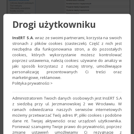
Drogi użytkowniku
InsERT S.A.
wraz ze swoimi partnerami, korzysta na swoich
stronach z plików cookies (ciasteczek). Część z nich jest
2. Parametr
Przepisz uwagi na automatyczne
ustawić na
niezbędna dla funkcjonowania stron, a do pozostałych
Tak
.
cookies, których wykorzystanie możesz kontrolować
poprzez ustawienia, należą cookies: używane do analizy w
jaki sposób korzystasz z naszej strony, umożliwiające
personalizację prezentowanych Ci treści oraz
marketingowe, reklamowe.
Polityka prywatności >
Administratorem Twoich danych osobowych jest InsERT S.A
z siedzibą przy ul. Jerzmanowskiej 2 we Wrocławiu. W
ramach odwiedzania naszych serwisów internetowych
możemy przetwarzać Twój adres IP, pliki cookies i podobne
dane nt. Twojej aktywności oraz urządzeń użytkownika.
Ponieważ szanujemy Twoje prawo do prywatności, poprzez
zmianę ustawień umożliwiamy Ci rezygnację z