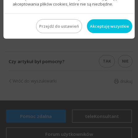
akceptowania plików cookies, które nie są niezbędne.
Przejdź do ustawień
Akceptuję wszystkie
TAK
NIE
Czy artykuł był pomocny?
Wróć do wyszukiwarki
drukuj
Pomoc zdalna
teleKonsultant
Forum użytkowników