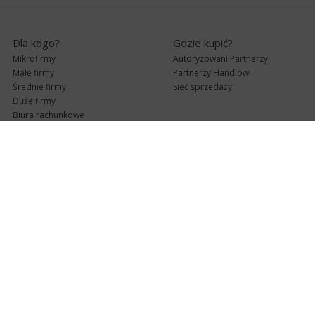
Dla kogo?
Gdzie kupić?
Mikrofirmy
Autoryzowani Partnerzy
Małe firmy
Partnerzy Handlowi
Średnie firmy
Sieć sprzedaży
Duże firmy
Biura rachunkowe
Pomoc techniczna
Uaktualnienia
Pomoc zdalna
Abonament
e-Pomoc techniczna
Aktualne wersje
Forum użytkowników
Formularz kontaktowy
Punkty Serwisowe
teleKonsultant
InsERT Status
Dla Partnerów
Kanały informacyjne
Serwis dla Partnerów
RSS
Zostań Partnerem
newsletter email