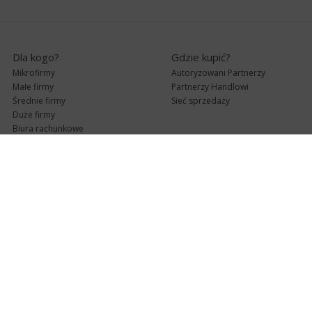
Dla kogo?
Gdzie kupić?
Mikrofirmy
Autoryzowani Partnerzy
Małe firmy
Partnerzy Handlowi
Średnie firmy
Sieć sprzedaży
Duże firmy
Biura rachunkowe
Pomoc techniczna
Uaktualnienia
Pomoc zdalna
Abonament
e-Pomoc techniczna
Aktualne wersje
Forum użytkowników
Formularz kontaktowy
Punkty Serwisowe
teleKonsultant
InsERT Status
Dla Partnerów
Kanały informacyjne
Serwis dla Partnerów
RSS