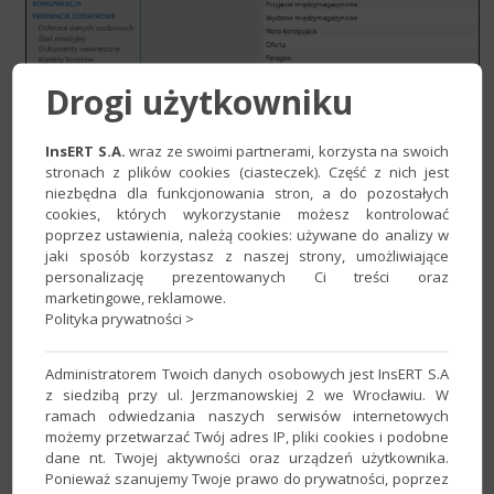
Drogi użytkowniku
InsERT S.A.
wraz ze swoimi partnerami, korzysta na swoich
stronach z plików cookies (ciasteczek). Część z nich jest
niezbędna dla funkcjonowania stron, a do pozostałych
2. Parametr
Przepisz uwagi na automatyczne
ustawić na
cookies, których wykorzystanie możesz kontrolować
Tak
.
poprzez ustawienia, należą cookies: używane do analizy w
jaki sposób korzystasz z naszej strony, umożliwiające
personalizację prezentowanych Ci treści oraz
marketingowe, reklamowe.
Polityka prywatności >
Administratorem Twoich danych osobowych jest InsERT S.A
z siedzibą przy ul. Jerzmanowskiej 2 we Wrocławiu. W
ramach odwiedzania naszych serwisów internetowych
możemy przetwarzać Twój adres IP, pliki cookies i podobne
dane nt. Twojej aktywności oraz urządzeń użytkownika.
Ponieważ szanujemy Twoje prawo do prywatności, poprzez