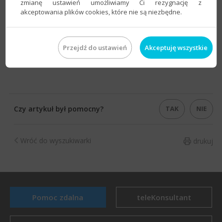
zmianę ustawień umożliwiamy Ci rezygnację z
akceptowania plików cookies, które nie są niezbędne.
Przejdź do ustawień
Akceptuję wszystkie
TAK
NIE
Czy artykuł był pomocny?
Wróć do wyszukiwarki
drukuj
Pomoc zdalna
teleKonsultant