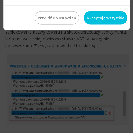
dodatkowych prac, jak w przypadku kas fiskalnych.
Jednak po 1 kwietnia już po wykonaniu zmian przypisania
Przejdź do ustawień
Akceptuję wszystkie
stawek w Subiekcie, w trakcie prowadzenia sprzedaży mogą
pojawiać się błędy tzw. schodka podatkowego, czyli
zablokowania nazwy towaru na skutek sprzedaży asortymentu,
któremu wcześniej obniżono stawkę VAT, a następnie
podwyższono. Zazwyczaj powoduje to taki błąd: