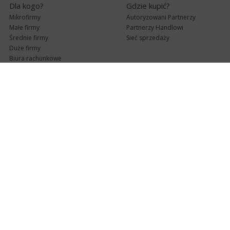
Dla kogo?
Gdzie kupić?
Mikrofirmy
Autoryzowani Partnerzy
Małe firmy
Partnerzy Handlowi
Średnie firmy
Sieć sprzedaży
Duże firmy
Biura rachunkowe
Pomoc techniczna
Uaktualnienia
Pomoc zdalna
Abonament
e-Pomoc techniczna
Aktualne wersje
Forum użytkowników
Formularz kontaktowy
Punkty Serwisowe
teleKonsultant
InsERT Status
Dla Partnerów
Kanały informacyjne
Serwis dla Partnerów
RSS
Zostań Partnerem
newsletter email