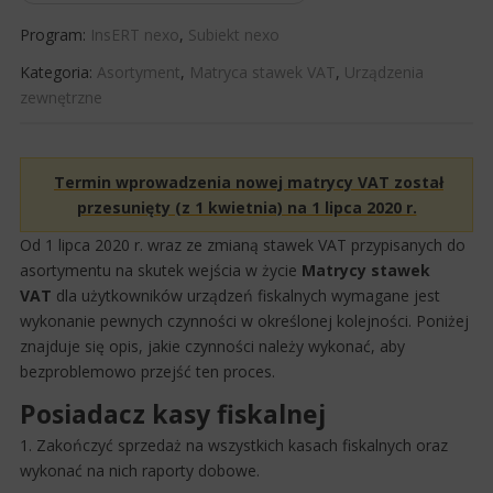
Program:
InsERT nexo
,
Subiekt nexo
Kategoria:
Asortyment
,
Matryca stawek VAT
,
Urządzenia
zewnętrzne
​
Termin wprowadzenia nowej ​matrycy VAT został
przesunięty (z 1 kwietnia) na 1 lipca 2020 r.​
​Od 1 lipca ​2020 r. wraz ze zmianą stawek​ VAT przypisanych do
asortymentu na skutek wejścia w życie
Matrycy stawek
VAT
dla użytkowników urządzeń fiskalnych wymagane jest
wykonanie p​ewnych czynności w określonej kolejności. Poniżej
znajduje się opis, jakie czynności należy wykonać, aby
bezproblemowo przejść ten proces.​
Posiadacz kasy fiskalnej
1. Zakończyć sprzedaż na wszystkich kasach fiskalnych oraz
wykonać na nich raporty dobowe.