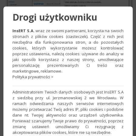
Drogi użytkowniku
InsERT S.A.
wraz ze swoimi partnerami, korzysta na swoich
stronach z plików cookies (ciasteczek). Część z nich jest
niezbędna dla funkcjonowania stron, a do pozostałych
cookies, których wykorzystanie możesz kontrolować
poprzez ustawienia, należą cookies: używane do analizy w
jaki sposób korzystasz z naszej strony, umożliwiające
W przypadku wykonania tych kroków w innej kolejności lub też
personalizację prezentowanych Ci treści oraz
niewykonania ich w całości, w późniejszym terminie mogą
marketingowe, reklamowe.
występować nieprawidłowości w odbiorze sprzedaży, np. gdy
Polityka prywatności >
zmienione zostaną stawki VAT wyłącznie w Subiekcie, a na
kasie będzie prowadzona sprzedaż, po jej odebraniu w
Administratorem Twoich danych osobowych jest InsERT S.A
Subiekcie wartość sprzedaży brutto będzie się zgadzać z
z siedzibą przy ul. Jerzmanowskiej 2 we Wrocławiu. W
danymi z kasy, ale będzie przypisana do nieprawidłowych
ramach odwiedzania naszych serwisów internetowych
możemy przetwarzać Twój adres IP, pliki cookies i podobne
stawek.
dane nt. Twojej aktywności oraz urządzeń użytkownika.
Posiadacz drukarki fiskalnej​
Ponieważ szanujemy Twoje prawo do prywatności, poprzez
zmianę ustawień umożliwiamy Ci rezygnację z
W zasadzie nie jest wymagane wykonywanie żadnych
akceptowania plików cookies, które nie są niezbędne.