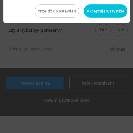
​Artykuł ​należy do
zbioru zagadnień e-Pomocy technicznej
Przejdź do ustawień
Akceptuję wszystkie
związanych z numeracją w Gratyfikancie nexo​
.​
TAK
NIE
Czy artykuł był pomocny?
Wróć do wyszukiwarki
drukuj
Pomoc zdalna
teleKonsultant
Forum użytkowników