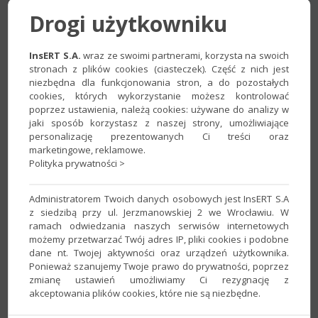
Drogi użytkowniku
InsERT S.A.
wraz ze swoimi partnerami, korzysta na swoich
stronach z plików cookies (ciasteczek). Część z nich jest
niezbędna dla funkcjonowania stron, a do pozostałych
2. Na za​kładce
Numery początkowe
wprowadzić
Ogólny
cookies, których wykorzystanie możesz kontrolować
numer początkowy
(będzie to pierwszy numer, który
poprzez ustawienia, należą cookies: używane do analizy w
program wykorzysta do nowej umowy) i
zapisać
.
jaki sposób korzystasz z naszej strony, umożliwiające
personalizację prezentowanych Ci treści oraz
marketingowe, reklamowe.
Polityka prywatności >
Administratorem Twoich danych osobowych jest InsERT S.A
z siedzibą przy ul. Jerzmanowskiej 2 we Wrocławiu. W
ramach odwiedzania naszych serwisów internetowych
możemy przetwarzać Twój adres IP, pliki cookies i podobne
dane nt. Twojej aktywności oraz urządzeń użytkownika.
Ponieważ szanujemy Twoje prawo do prywatności, poprzez
zmianę ustawień umożliwiamy Ci rezygnację z
akceptowania plików cookies, które nie są niezbędne.