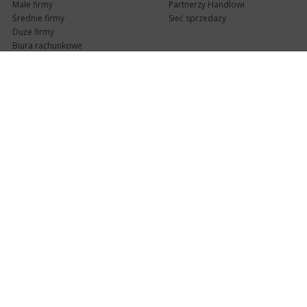
Małe firmy
Partnerzy Handlowi
Średnie firmy
Sieć sprzedaży
Duże firmy
Biura rachunkowe
Pomoc techniczna
Uaktualnienia
Pomoc zdalna
Abonament
e-Pomoc techniczna
Aktualne wersje
Forum użytkowników
Formularz kontaktowy
Punkty Serwisowe
teleKonsultant
InsERT Status
Dla Partnerów
Kanały informacyjne
Serwis dla Partnerów
RSS
Zostań Partnerem
newsletter email