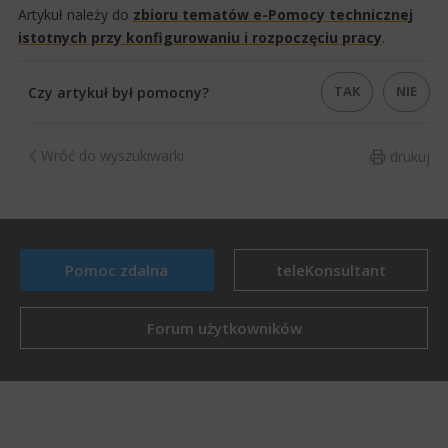
Artykuł należy do
zbioru tematów e-Pomocy technicznej
istotnych przy konfigurowaniu i rozpoczęciu pracy​
.
TAK
NIE
Czy artykuł był pomocny?
Wróć do wyszukiwarki
drukuj
Pomoc zdalna
teleKonsultant
Forum użytkowników