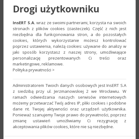
Drogi użytkowniku
InsERT S.A.
wraz ze swoimi partnerami, korzysta na swoich
stronach z plików cookies (ciasteczek). Część z nich jest
niezbędna dla funkcjonowania stron, a do pozostałych
cookies, których wykorzystanie możesz kontrolować
poprzez ustawienia, należą cookies: używane do analizy w
jaki sposób korzystasz z naszej strony, umożliwiające
personalizację prezentowanych Ci treści oraz
marketingowe, reklamowe.
3. W następnym kroku należy wprowadzić dane do serwera,
Polityka prywatności >
które zostały sprawdzone w kroku 1. w następującej formie:
Serwer
– pole nazwa serwera z kroku pierwszego;
Administratorem Twoich danych osobowych jest InsERT S.A
z siedzibą przy ul. Jerzmanowskiej 2 we Wrocławiu. W
Użytkownik SQL
– pole nazwa użytkownika z kroku
ramach odwiedzania naszych serwisów internetowych
pierwszego;
możemy przetwarzać Twój adres IP, pliki cookies i podobne
dane nt. Twojej aktywności oraz urządzeń użytkownika.
Hasło
– hasło do użytkownika SQL, domyślnie jest
Ponieważ szanujemy Twoje prawo do prywatności, poprzez
puste;
zmianę ustawień umożliwiamy Ci rezygnację z
akceptowania plików cookies, które nie są niezbędne.
Nazwa bazy
– Nazwa bazy danych z kroku
pierwszego;