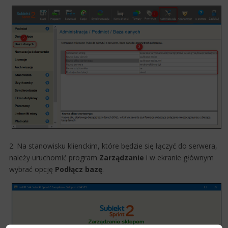
2. Na stanowisku klienckim, które będzie się łączyć do serwera,
należy uruchomić program
Zarządzanie
i w ekranie głównym
wybrać opcję
Podłącz bazę
.