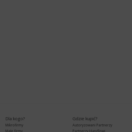
Dla kogo?
Gdzie kupić?
Mikrofirmy
Autoryzowani Partnerzy
Małe firmy
Partnerzy Handlowi