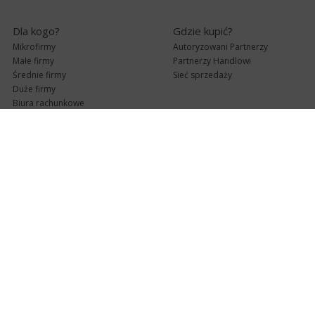
Dla kogo?
Gdzie kupić?
Mikrofirmy
Autoryzowani Partnerzy
Małe firmy
Partnerzy Handlowi
Średnie firmy
Sieć sprzedaży
Duże firmy
Biura rachunkowe
Pomoc techniczna
Uaktualnienia
Pomoc zdalna
Abonament
e-Pomoc techniczna
Aktualne wersje
Forum użytkowników
Formularz kontaktowy
Punkty Serwisowe
teleKonsultant
InsERT Status
Dla Partnerów
Kanały informacyjne
Serwis dla Partnerów
RSS
Zostań Partnerem
newsletter email