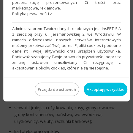
personalizację prezentowanych Ci treści oraz
remanenty (jako sumaryczne wartości);
marketingowe, reklamowe.
Polityka prywatności >
parametry pracy (parametry księgi przychodów i
rozchodów, parametry ewidencji VAT, okresy
Administratorem Twoich danych osobowych jest InsERT S.A
obrachunkowe, parametry ewidencji przychodów,
z siedzibą przy ul. Jerzmanowskiej 2 we Wrocławiu. W
parametry kontrahentów);
ramach odwiedzania naszych serwisów internetowych
możemy przetwarzać Twój adres IP, pliki cookies i podobne
parametry dotyczące pracy z dokumentami
dane nt. Twojej aktywności oraz urządzeń użytkownika.
finansowymi;
Ponieważ szanujemy Twoje prawo do prywatności, poprzez
zmianę ustawień umożliwiamy Ci rezygnację z
parametry numerowania dokumentów kasowych oraz
akceptowania plików cookies, które nie są niezbędne.
raportów kasowych;
nierozliczone rozrachunki;
Przejdź do ustawień
Akceptuję wszystkie
salda początkowe kas gotówkowych i rachunków
bankowych;
słowniki (miejsca użytkowania, kasy, grupy towarów,
grupy kontrahentów, państwa, województwa,
użytkownicy, waluty, rachunki bankowe);
kartoteka pracowników;