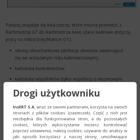
Poniżej znajduje się lista rzeczy, które można przenieść z
Rachmistrza GT do Rachmistrza nexo (dane kadrowe dotyczą
pracy na mikroGratyfikancie GT):
okr​​esy obrachunkowe (definicje okresów zawierające
się we wskazanym roku kalendarzowym);
kartoteka kontrahentów;
kartoteka wspólników (tylko wspólnicy o niezerowym
udziale);
Drogi użytkowniku
kartoteka instytucji;
InsERT S.A.
wraz ze swoimi partnerami, korzysta na swoich
kartoteka pojazdów;
stronach z plików cookies (ciasteczek). Część z nich jest
kartoteka środków trwałych (tylko te środki, które na
niezbędna dla funkcjonowania stron, a do pozostałych
cookies, których wykorzystanie możesz kontrolować
początku przenoszonego okresu są użytkowane);
poprzez ustawienia, należą cookies: używane do analizy w
kartoteka WNiP;
jaki sposób korzystasz z naszej strony, umożliwiające