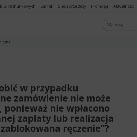
 biur rachunkowych
Cennik
Sieć sprzedaży
Promocje
Aktualności
niczna
robić w przypadku
ne zamówienie nie może
, ponieważ nie wpłacono
j zapłaty lub realizacja
 zablokowana ręczenie”?