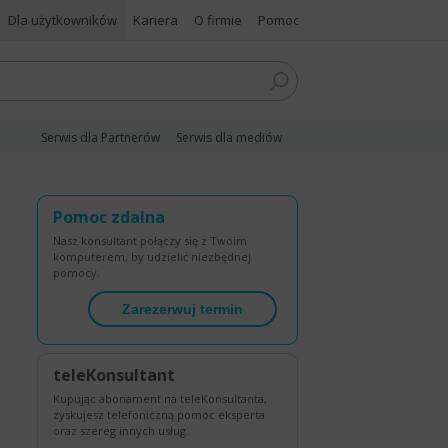
Dla użytkowników
Kariera
O firmie
Pomoc
Serwis dla Partnerów
Serwis dla mediów
Pomoc zdalna
Nasz konsultant połączy się z Twoim
komputerem, by udzielić niezbędnej
pomocy.
Zarezerwuj termin
teleKonsultant
Kupując abonament na teleKonsultanta,
zyskujesz telefoniczną pomoc eksperta
oraz szereg innych usług.