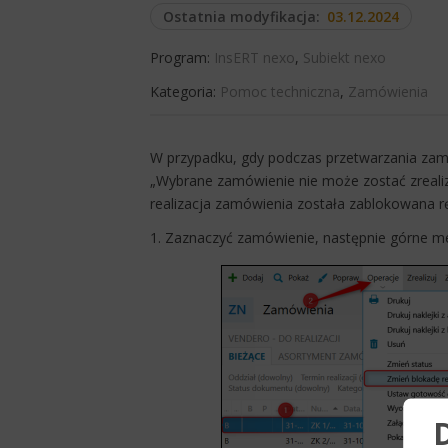
Ostatnia modyfikacja:
03.12.2024
Program:
InsERT nexo
,
Subiekt nexo
Kategoria:
Pomoc techniczna
,
Zamówienia
​W przypadku, gdy podczas przetwarzania za
„Wybrane zamówienie nie może zostać zreali
realizacja zamówienia została zablokowana rę
1. Zaznaczyć zamówienie, następnie górne 