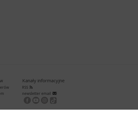
ów
Kanały informacyjne
nerów
RSS
rem
newsletter email