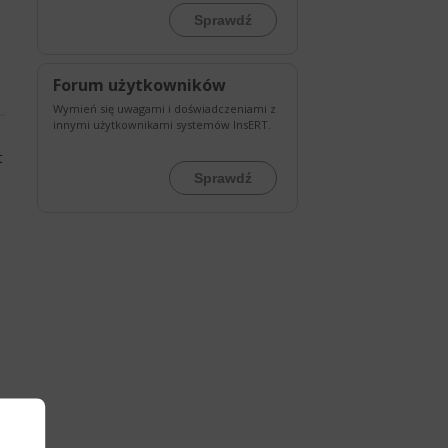
Sprawdź
Forum użytkowników
Wymień się uwagami i doświadczeniami z
innymi użytkownikami systemów InsERT.
t
Sprawdź