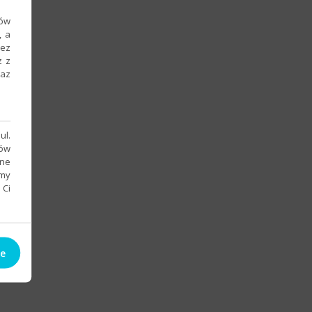
ków
, a
zez
z z
raz
ul.
sów
bne
emy
 Ci
ie