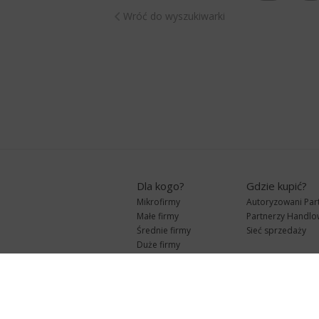
Wróć do wyszukiwarki
Dla kogo?
Gdzie kupić?
Mikrofirmy
Autoryzowani Par
Małe firmy
Partnerzy Handlo
Średnie firmy
Sieć sprzedaży
Duże firmy
Biura rachunkowe