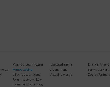
Pomoc techniczna
Uaktualnienia
Dla Partner
tnerzy
Pomoc zdalna
Abonament
Serwis dla Part
wi
e-Pomoc techniczna
Aktualne wersje
Zostań Partne
Forum użytkowników
Formularz kontaktowy
Punkty Serwisowe
teleKonsultant
InsERT Status