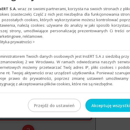
sERT S.A.
wraz ze swoimi partnerami, korzysta na swoich stronach z pli
okies (ciasteczek). Część z nich jest niezbędna dla funkcjonowania stron
 pozostałych cookies, których wykorzystanie możesz kontrolować popr
tawienia, należą cookies: używane do analizy w jaki sposób korzystas
szej strony, umożliwiające personalizację prezentowanych Ci treści o
rketingowe, reklamowe.
lityka prywatności >
ministratorem Twoich danych osobowych jest InsERT S.A z siedzibą przy 
rzmanowskiej 2 we Wrocławiu. W ramach odwiedzania naszych serwi
ternetowych możemy przetwarzać Twój adres IP, pliki cookies i podo
ne nt. Twojej aktywności oraz urządzeń użytkownika. Ponieważ szanuj
stępnie kliknąć
OK
.
oje prawo do prywatności, poprzez zmianę ustawień umożliwiamy
zygnację z akceptowania plików cookies, które nie są niezbędne.
Przejdź do ustawień
Akceptuję wszystk