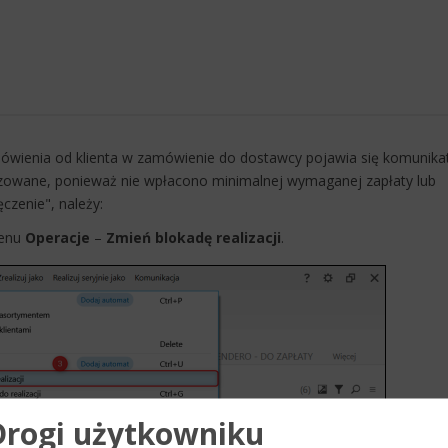
mówienia od klienta w zamówienie do dostawcy pojawia się komunika
zowane, ponieważ nie wpłacono minimalnej wymaganej zapłaty lub
czenie", należy:
menu
Operacje
–
Zmień blokadę realizacji
.
Drogi użytkowniku