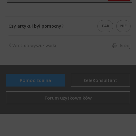
TAK
NIE
Czy artykuł był pomocny?
Wróć do wyszukiwarki
drukuj
Pomoc zdalna
teleKonsultant
Forum użytkowników