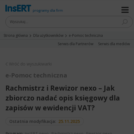
Strona główna
Dla użytkowników
e-Pomoc techniczna
Serwis dla Partnerów
Serwis dla mediów
Wróć do wyszukiwarki
e-Pomoc techniczna
Rachmistrz i Rewizor nexo – Jak
zbiorczo nadać opis księgowy dla
zapisów w ewidencji VAT?
Ostatnia modyfikacja:
25.11.2025
Program:
InsERT nexo
,
Rachmistrz nexo
,
Rewizor nexo