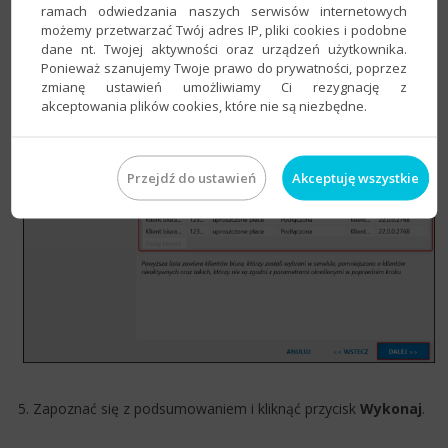
ramach odwiedzania naszych serwisów internetowych
4. Wskazać klientów biura rachunkowego, do baz, których
możemy przetwarzać Twój adres IP, pliki cookies i podobne
zostaną skopiowane listy i przejść
Dalej
.
dane nt. Twojej aktywności oraz urządzeń użytkownika.
Ponieważ szanujemy Twoje prawo do prywatności, poprzez
zmianę ustawień umożliwiamy Ci rezygnację z
akceptowania plików cookies, które nie są niezbędne.
Przejdź do ustawień
Akceptuję wszystkie
5. Zapoznać się z podsumowaniem i kliknąć przycisk
Wykonaj
.