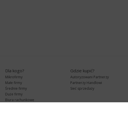
Dla kogo?
Gdzie kupić?
Mikrofirmy
Autoryzowani Partnerzy
Małe firmy
Partnerzy Handlowi
Średnie firmy
Sieć sprzedaży
Duże firmy
Biura rachunkowe
Pomoc techniczna
Uaktualnienia
Pomoc zdalna
Abonament
e-Pomoc techniczna
Aktualne wersje