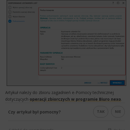
Artykuł należy do zbioru zagadnień e-Pomocy technicznej
dotyczących
operacji zbiorczych w programie Biuro nexo​
.​​
TAK
NIE
Czy artykuł był pomocny?