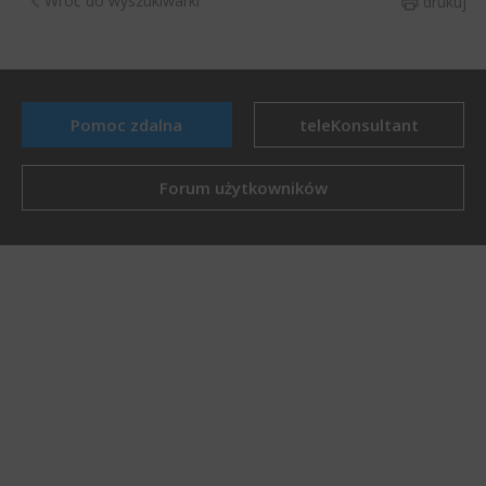
Wróć do wyszukiwarki
drukuj
Pomoc zdalna
teleKonsultant
Forum użytkowników