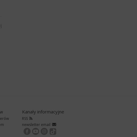
j
ów
Kanały informacyjne
nerów
RSS
rem
newsletter email