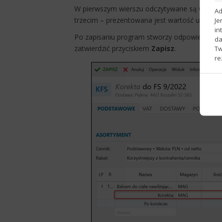
W pierwszym wierszu odczytywane są wartości
Ad
trzecim – prezentowana jest wartość uwzględ
Je
in
Po zapisaniu program stworzy odpowiednie 
da
zatwierdzić przyciskiem
Zapisz
.
Tw
re