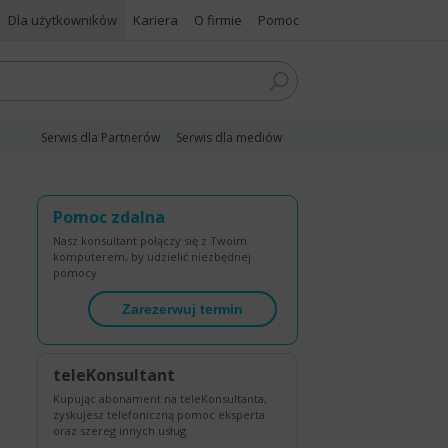
Dla użytkowników
Kariera
O firmie
Pomoc
Serwis dla Partnerów
Serwis dla mediów
Pomoc zdalna
Nasz konsultant połączy się z Twoim
komputerem, by udzielić niezbędnej
pomocy.
Zarezerwuj termin
teleKonsultant
Kupując abonament na teleKonsultanta,
zyskujesz telefoniczną pomoc eksperta
oraz szereg innych usług.