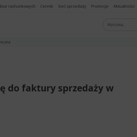
 biur rachunkowych
Cennik
Sieć sprzedaży
Promocje
Aktualności
niczna
ę do faktury sprzedaży w