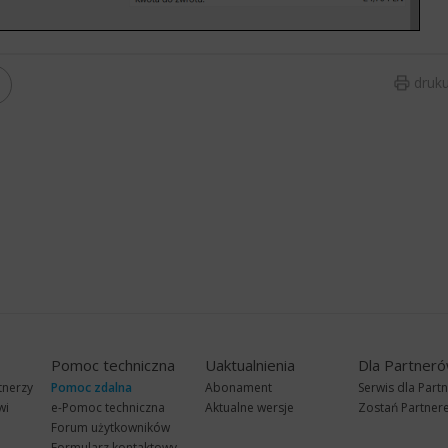
druku
Pomoc techniczna
Uaktualnienia
Dla Partner
tnerzy
Pomoc zdalna
Abonament
Serwis dla Part
wi
e-Pomoc techniczna
Aktualne wersje
Zostań Partne
Forum użytkowników
Formularz kontaktowy