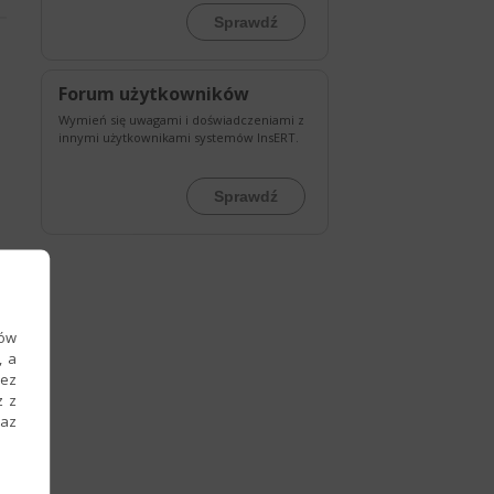
Sprawdź
Forum użytkowników
Wymień się uwagami i doświadczeniami z
innymi użytkownikami systemów InsERT.
Sprawdź
ków
, a
zez
z z
raz