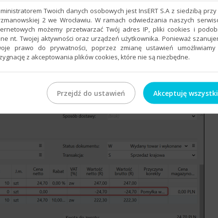
 sprzed korekty, w drugim – należy podać wartość korekty, w
ministratorem Twoich danych osobowych jest InsERT S.A z siedzibą przy 
niająca korektę.
rzmanowskiej 2 we Wrocławiu. W ramach odwiedzania naszych serwi
ternetowych możemy przetwarzać Twój adres IP, pliki cookies i podo
dokumenty adekwatne do korygowanych pozycji. Dokument
ne nt. Twojej aktywności oraz urządzeń użytkownika. Ponieważ szanuj
oje prawo do prywatności, poprzez zmianę ustawień umożliwiamy
zygnację z akceptowania plików cookies, które nie są niezbędne.
Przejdź do ustawień
Akceptuję wszystk