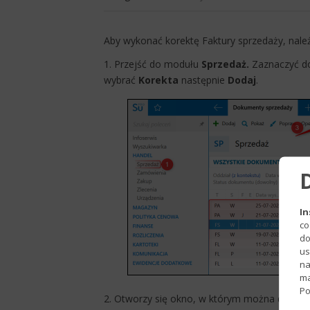
​Aby wykonać korektę Faktury sprzedaży, należ
1. Przejść do modułu
Sprzedaż.
Zaznaczyć d
wybrać
Korekta
następnie
Dodaj
.
In
co
do
us
na
ma
Po
2. Otworzy się okno, w którym można dokona