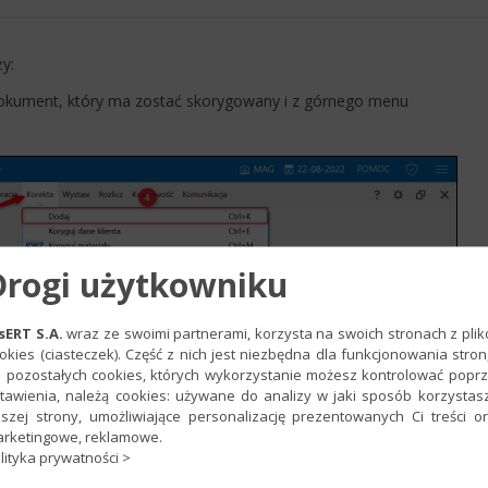
y:
okument, który ma zostać skorygowany​ i z górnego menu
Drogi użytkowniku
sERT S.A.
wraz ze swoimi partnerami, korzysta na swoich stronach z pli
okies (ciasteczek). Część z nich jest niezbędna dla funkcjonowania stron
 pozostałych cookies, których wykorzystanie możesz kontrolować popr
tawienia, należą cookies: używane do analizy w jaki sposób korzystas
szej strony, umożliwiające personalizację prezentowanych Ci treści o
rketingowe, reklamowe.
lityka prywatności >
ć zmian wartościowych bądź ilościowych.