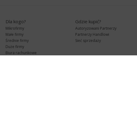
Dla kogo?
Gdzie kupić?
Mikrofirmy
Autoryzowani Partnerzy
Małe firmy
Partnerzy Handlowi
Średnie firmy
Sieć sprzedaży
Duże firmy
Biura rachunkowe
Pomoc techniczna
Uaktualnienia
Pomoc zdalna
Abonament
e-Pomoc techniczna
Aktualne wersje
Forum użytkowników
Formularz kontaktowy
Punkty Serwisowe
teleKonsultant
InsERT Status
Dla Partnerów
Kanały informacyjne
Serwis dla Partnerów
RSS
Zostań Partnerem
newsletter email