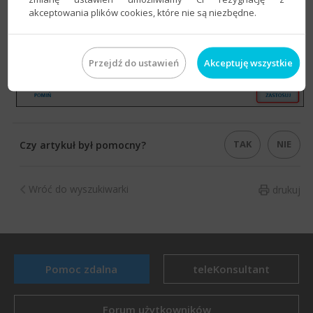
podstawie
daty zapisu
. Zmiany zatwierdzić przyciskiem
akceptowania plików cookies, które nie są niezbędne.
Zastosuj
.
Przejdź do ustawień
Akceptuję wszystkie
TAK
NIE
Czy artykuł był pomocny?
Wróć do wyszukiwarki
drukuj
Pomoc zdalna
teleKonsultant
Forum użytkowników