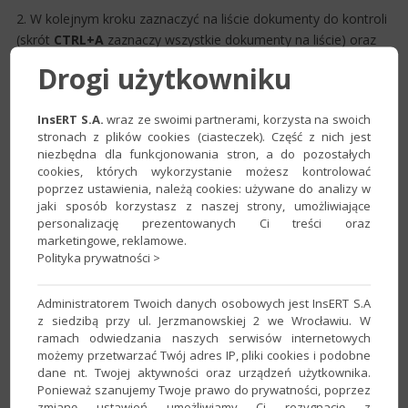
2. W kolejnym kroku zaznaczyć na liście dokumenty do kontroli
(skrót
CTRL+A
zaznaczy wszystkie dokumenty na liście) oraz
przejść w górne menu
Operacje
i wybrać
Kontroluj
Drogi użytkowniku
numerację
.
InsERT S.A.
wraz ze swoimi partnerami, korzysta na swoich
stronach z plików cookies (ciasteczek). Część z nich jest
niezbędna dla funkcjonowania stron, a do pozostałych
cookies, których wykorzystanie możesz kontrolować
poprzez ustawienia, należą cookies: używane do analizy w
jaki sposób korzystasz z naszej strony, umożliwiające
personalizację prezentowanych Ci treści oraz
marketingowe, reklamowe.
Polityka prywatności >
Administratorem Twoich danych osobowych jest InsERT S.A
3. System wyświetli listę dekretów – dla błędnie
z siedzibą przy ul. Jerzmanowskiej 2 we Wrocławiu. W
ponumerowanych dokumentów lub dokumentów
ramach odwiedzania naszych serwisów internetowych
pozbawionych numeracji zostanie zaproponowane nadanie
możemy przetwarzać Twój adres IP, pliki cookies i podobne
dane nt. Twojej aktywności oraz urządzeń użytkownika.
numeru właściwego, wynikaj​ącego ze stosowanej numeracji.
Ponieważ szanujemy Twoje prawo do prywatności, poprzez
Istotny jest fakt, że kolejność numerów wyznaczana jest na
zmianę ustawień umożliwiamy Ci rezygnację z