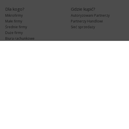
Dla kogo?
Gdzie kupić?
Mikrofirmy
Autoryzowani Partnerzy
Małe firmy
Partnerzy Handlowi
Średnie firmy
Sieć sprzedaży
Duże firmy
Biura rachunkowe
Pomoc techniczna
Uaktualnienia
Pomoc zdalna
Abonament
e-Pomoc techniczna
Aktualne wersje
Forum użytkowników
Formularz kontaktowy
Punkty Serwisowe
teleKonsultant
InsERT Status
Dla Partnerów
Kanały informacyjne
Serwis dla Partnerów
RSS
Zostań Partnerem
newsletter email