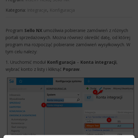
Kategoria:
Integracje
,
Konfiguracja
​Program
Sello
NX
umożliwia pobieranie zamówień z różnych
portali sprzedażowych. Można również określić datę, od której
program ma rozpocząć pobieranie zamówień wysyłkowych. W
tym celu należy:
1. Uruchomić moduł
Konfiguracja
–
Konta
integracji
,
wybrać kont​o z listy i kliknąć
Popraw
.