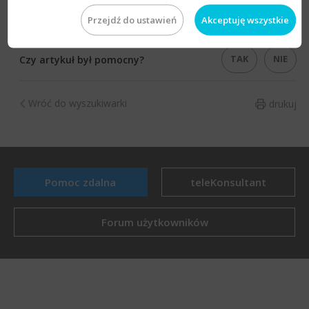
​​Temat należy do:
Zbioru zagadnień e-Pomocy istotnych
Przejdź do ustawień
Akceptuję wszystkie
przy konfigurowaniu i rozpoczęciu pracy z Sello NX
​.​
TAK
NIE
Czy artykuł był pomocny?
Wróć do wyszukiwarki
drukuj
Pomoc zdalna
teleKonsultant
Forum użytkowników