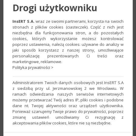
Drogi użytkowniku
InsERT S.A.
wraz ze swoimi partnerami, korzysta na swoich
stronach z plików cookies (ciasteczek). Część z nich jest
2. Przejść do zakładki
Parametry
, w polu
Zapisuj
niezbędna dla funkcjonowania stron, a do pozostałych
zamówienia
wysyłkowe
od
:
ustawić żądaną
cookies, których wykorzystanie możesz kontrolować
datę i zatwierdzić zmiany przyciskiem
Zapisz
.
poprzez ustawienia, należą cookies: używane do analizy w
jaki sposób korzystasz z naszej strony, umożliwiające
Uwaga!
Położenie pola może się różnić w zależności od
personalizację prezentowanych Ci treści oraz
marketingowe, reklamowe.
wybranego konta integracji.
Polityka prywatności >
Administratorem Twoich danych osobowych jest InsERT S.A
z siedzibą przy ul. Jerzmanowskiej 2 we Wrocławiu. W
ramach odwiedzania naszych serwisów internetowych
możemy przetwarzać Twój adres IP, pliki cookies i podobne
dane nt. Twojej aktywności oraz urządzeń użytkownika.
Ponieważ szanujemy Twoje prawo do prywatności, poprzez
zmianę ustawień umożliwiamy Ci rezygnację z
akceptowania plików cookies, które nie są niezbędne.