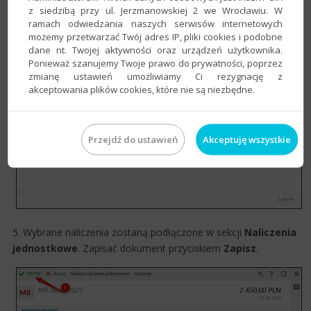
z siedzibą przy ul. Jerzmanowskiej 2 we Wrocławiu. W
4. Wybrać pozycję na liście, potwierdzić przyciskiem
Wybierz
.
ramach odwiedzania naszych serwisów internetowych
możemy przetwarzać Twój adres IP, pliki cookies i podobne
dane nt. Twojej aktywności oraz urządzeń użytkownika.
Ponieważ szanujemy Twoje prawo do prywatności, poprzez
zmianę ustawień umożliwiamy Ci rezygnację z
akceptowania plików cookies, które nie są niezbędne.
Przejdź do ustawień
Akceptuję wszystkie
5. Wybrane naliczenia zostaną podłączone w sekcji
Naliczenia
jednostkowe
. Zapisać dokument przyciskiem
Zapisz
.