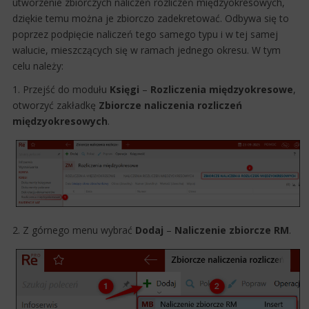
utworzenie zbior​czych naliczeń rozliczeń między​okresowych,
dziękie temu można je zbiorczo zadekretować. Odbywa się to
poprzez podpięcie naliczeń tego samego typu i w tej samej
walucie, mieszczących się w ramach jednego okresu. W tym
celu należy:
1. Przejść do modułu
Księgi
–
Rozliczenia
między
okresowe
,
otworzyć zakładkę
Zbiorcze
naliczenia
rozliczeń
między
okresowych
.
2. Z górnego menu wybrać
Dodaj
–
Naliczenie zbiorcze RM
.