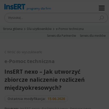
Strona główna
Dla użytkowników
e-Pomoc techniczna
Serwis dla Partnerów
Serwis dla mediów
Wróć do wyszukiwarki
e-Pomoc techniczna
InsERT nexo – Jak utworzyć
zbiorcze naliczenie rozliczeń
międzyokresowych?
Ostatnia modyfikacja:
15.06.2026
Program:
InsERT nexo
,
Rachmistrz nexo
,
Rewizor nexo