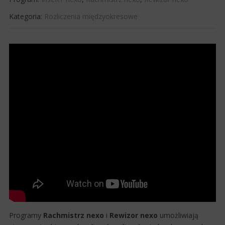
Kategoria:
Rozliczenia międzyokresowe
​​Progr​amy
Rachmistrz
nexo
i
Rewizor
nexo
umożliwiają