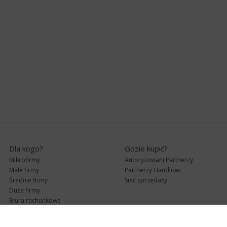
Dla kogo?
Gdzie kupić?
Mikrofirmy
Autoryzowani Partnerzy
Małe firmy
Partnerzy Handlowi
Średnie firmy
Sieć sprzedaży
Duże firmy
Biura rachunkowe
Pomoc techniczna
Uaktualnienia