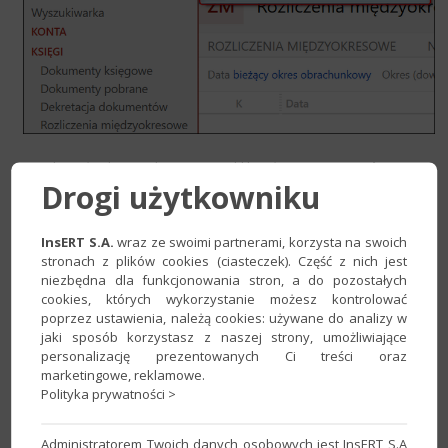
3. Wskazać odpowiedni
Typ RM
, kliknąć
≡
, następnie
Lista
.
Drogi użytkowniku
InsERT S.A.
wraz ze swoimi partnerami, korzysta na swoich
stronach z plików cookies (ciasteczek). Część z nich jest
niezbędna dla funkcjonowania stron, a do pozostałych
cookies, których wykorzystanie możesz kontrolować
poprzez ustawienia, należą cookies: używane do analizy w
jaki sposób korzystasz z naszej strony, umożliwiające
personalizację prezentowanych Ci treści oraz
marketingowe, reklamowe.
Polityka prywatności >
Administratorem Twoich danych osobowych jest InsERT S.A