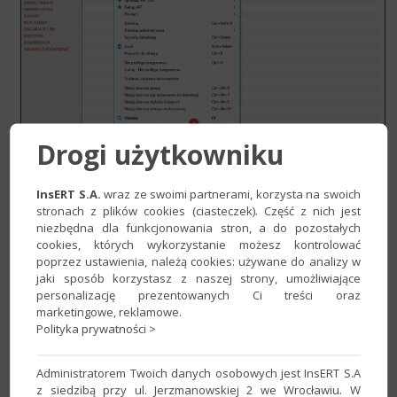
Drogi użytkowniku
2. Zostanie wyświe​tlona lista dokumentów powiązanych z
InsERT S.A.
wraz ze swoimi partnerami, korzysta na swoich
wybraną pozycją. W celu odłączenia dokumentu kliknąć
stronach z plików cookies (ciasteczek). Część z nich jest
Prawym Przyciskiem Myszy
dokument księgowy i wybrać
niezbędna dla funkcjonowania stron, a do pozostałych
opcję
Odłącz dokument z portalu
. Czynność tą należy
cookies, których wykorzystanie możesz kontrolować
poprzez ustawienia, należą cookies: używane do analizy w
powtórzyć dla k​​ażdego powiązanego dokumentu osobno.
jaki sposób korzystasz z naszej strony, umożliwiające
personalizację prezentowanych Ci treści oraz
marketingowe, reklamowe.
Polityka prywatności >
Administratorem Twoich danych osobowych jest InsERT S.A
z siedzibą przy ul. Jerzmanowskiej 2 we Wrocławiu. W