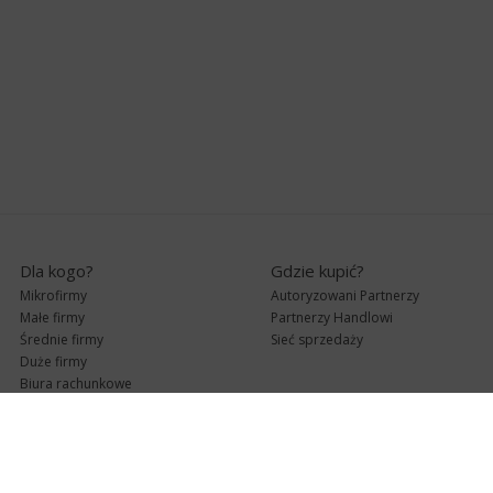
Dla kogo?
Gdzie kupić?
Mikrofirmy
Autoryzowani Partnerzy
Małe firmy
Partnerzy Handlowi
Średnie firmy
Sieć sprzedaży
Duże firmy
Biura rachunkowe
Pomoc techniczna
Uaktualnienia
Pomoc zdalna
Abonament
e-Pomoc techniczna
Aktualne wersje