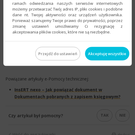
ramach odwiedzania naszych serwisów internetowych
możemy przetwarzać Twój adres IP, pliki cookies i podobne
dane nt. Twojej aktywności oraz urządzeń użytkownika.
Ponieważ szanujemy Twoje prawo do prywatności, poprzez
zmianę ustawień umożliwiamy Ci rezygnację z
akceptowania plików cookies, które nie są niezbędne.
Przejdź do ustawień
Akceptuję wszystkie
Powiązane artykuły e-Pomocy technicznej:
​InsERT nexo – Jak powiązać dokument w
Dokumentach pobranych z zapisem księgowym?​
TAK
NIE
Czy artykuł był pomocny?
Wróć do wyszukiwarki
drukuj