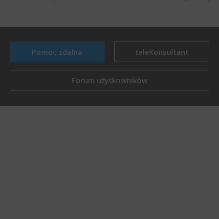
Pomoc zdalna
teleKonsultant
Forum użytkowników