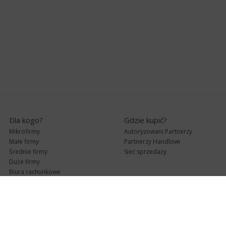
Dla kogo?
Gdzie kupić?
Mikrofirmy
Autoryzowani Partnerzy
Małe firmy
Partnerzy Handlowi
Średnie firmy
Sieć sprzedaży
Duże firmy
Biura rachunkowe
Pomoc techniczna
Uaktualnienia
Pomoc zdalna
Abonament
e-Pomoc techniczna
Aktualne wersje
Forum użytkowników