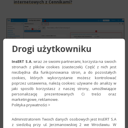
internetowych z Cennikami?​
Drogi użytkowniku
InsERT S.A.
wraz ze swoimi partnerami, korzysta na swoich
stronach z plików cookies (ciasteczek). Część z nich jest
niezbędna dla funkcjonowania stron, a do pozostałych
cookies, których wykorzystanie możesz kontrolować
poprzez ustawienia, należą cookies: używane do analizy w
jaki sposób korzystasz z naszej strony, umożliwiające
personalizację prezentowanych Ci treści oraz
Parametró​w zamówień wysyłkowych
marketingowe, reklamowe.
Polityka prywatności >
Jak aktywować automatyczne pobieranie
Zamówień wysyłkowych?
Administratorem Twoich danych osobowych jest InsERT S.A
Jak aktywować automatyczne generowanie
z siedzibą przy ul. Jerzmanowskiej 2 we Wrocławiu. W