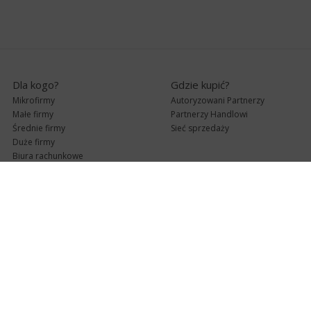
Dla kogo?
Gdzie kupić?
Mikrofirmy
Autoryzowani Partnerzy
Małe firmy
Partnerzy Handlowi
Średnie firmy
Sieć sprzedaży
Duże firmy
Biura rachunkowe
Pomoc techniczna
Uaktualnienia
Pomoc zdalna
Abonament
e-Pomoc techniczna
Aktualne wersje
Forum użytkowników
Formularz kontaktowy
Punkty Serwisowe
teleKonsultant
InsERT Status