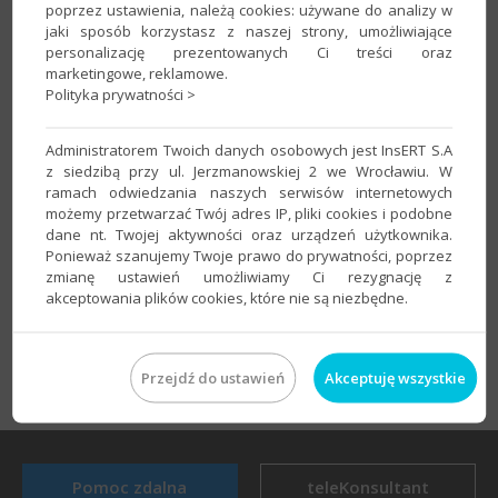
poprzez ustawienia, należą cookies: używane do analizy w
jaki sposób korzystasz z naszej strony, umożliwiające
Treści umów pracowniczych,
personalizację prezentowanych Ci treści oraz
Umowy pracownicze wraz z parametrami,
marketingowe, reklamowe.
Polityka prywatności >
​Listy płac,
Listy rachunków,
Administratorem Twoich danych osobowych jest InsERT S.A
z siedzibą przy ul. Jerzmanowskiej 2 we Wrocławiu. W
Wypłaty,
ramach odwiedzania naszych serwisów internetowych
możemy przetwarzać Twój adres IP, pliki cookies i podobne
Rachunki do umów.
dane nt. Twojej aktywności oraz urządzeń użytkownika.
Ponieważ szanujemy Twoje prawo do prywatności, poprzez
zmianę ustawień umożliwiamy Ci rezygnację z
TAK
NIE
Czy artykuł był pomocny?
akceptowania plików cookies, które nie są niezbędne.
Wróć do wyszukiwarki
drukuj
Przejdź do ustawień
Akceptuję wszystkie
Pomoc zdalna
teleKonsultant