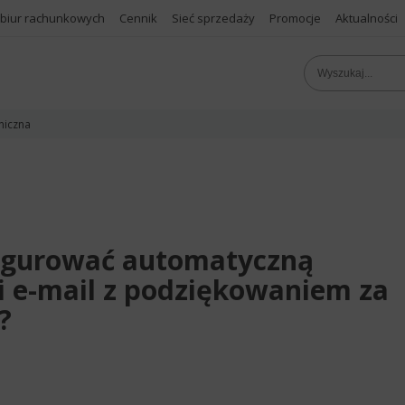
 biur rachunkowych
Cennik
Sieć sprzedaży
Promocje
Aktualności
niczna
nfigurować automatyczną
 e-mail z podziękowaniem za
?