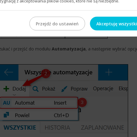
zygnację z akceptowania plików cookies, które nie są niezbędne.
Przejdź do ustawień
Akceptuję wszystk
zukać i przejść do modułu
Automatyzacja
, a następnie wybrać opcj