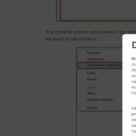
W przykładzie zostały zastosowane Tagi, któ
aktywacji w Laboratorium.​
In
co
do
us
na
ma
Po
Ad
Je
in
da
Tw