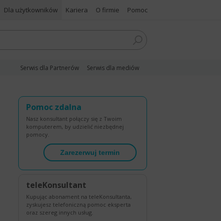
Dla użytkowników
Kariera
O firmie
Pomoc
Serwis dla Partnerów
Serwis dla mediów
Pomoc zdalna
Nasz konsultant połączy się z Twoim
komputerem, by udzielić niezbędnej
pomocy.
Zarezerwuj termin
teleKonsultant
Kupując abonament na teleKonsultanta,
zyskujesz telefoniczną pomoc eksperta
oraz szereg innych usług.