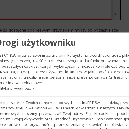
re są dostępne pod prawym przyciskiem myszy po wcześniejszej
Drogi użytkowniku
sERT S.A.
wraz ze swoimi partnerami, korzysta na swoich stronach z pli
okies (ciasteczek). Część z nich jest niezbędna dla funkcjonowania stron
 pozostałych cookies, których wykorzystanie możesz kontrolować popr
tawienia, należą cookies: używane do analizy w jaki sposób korzystas
szej strony, umożliwiające personalizację prezentowanych Ci treści o
rketingowe, reklamowe.
lityka prywatności >
ministratorem Twoich danych osobowych jest InsERT S.A z siedzibą przy 
rzmanowskiej 2 we Wrocławiu. W ramach odwiedzania naszych serwi
ternetowych możemy przetwarzać Twój adres IP, pliki cookies i podo
ne nt. Twojej aktywności oraz urządzeń użytkownika. Ponieważ szanuj
oje prawo do prywatności, poprzez zmianę ustawień umożliwiamy