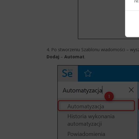
re
4. Po stworzeniu Szablonu wiadomości – wys
Dodaj
–
Aut​omat
.