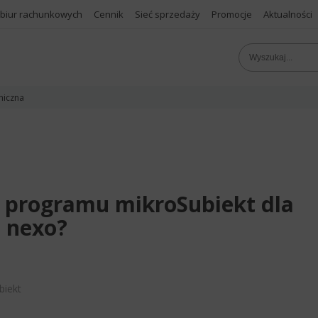
 biur rachunkowych
Cennik
Sieć sprzedaży
Promocje
Aktualności
niczna
z programu mikroSubiekt dla
 nexo?
biekt