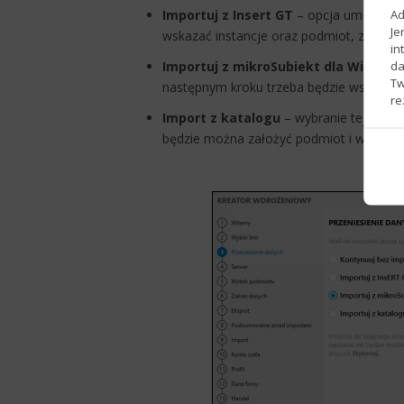
Ad
Importuj z Insert GT
– opcja umożliwia 
Je
wskazać instancje oraz podmiot, z któr
in
da
Importuj z mikroSubiekt dla Window
Tw
następnym kroku trzeba będzie wskazać i
re
Import z katalogu
– wybranie tej opcji
będzie można założyć podmiot i wczytać