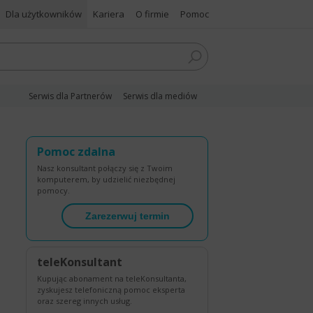
Dla użytkowników
Kariera
O firmie
Pomoc
Serwis dla Partnerów
Serwis dla mediów
Pomoc zdalna
Nasz konsultant połączy się z Twoim
komputerem, by udzielić niezbędnej
pomocy.
Zarezerwuj termin
teleKonsultant
Kupując abonament na teleKonsultanta,
zyskujesz telefoniczną pomoc eksperta
oraz szereg innych usług.