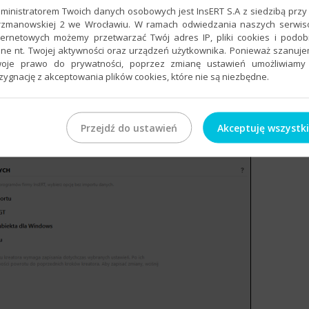
ministratorem Twoich danych osobowych jest InsERT S.A z siedzibą przy 
przeniesienie danych z linii GT (w następnym kroku trzeba będzie
rzmanowskiej 2 we Wrocławiu. W ramach odwiedzania naszych serwi
ego program pobierze dane)
ternetowych możemy przetwarzać Twój adres IP, pliki cookies i podo
ne nt. Twojej aktywności oraz urządzeń użytkownika. Ponieważ szanuj
s
– zostaną przeniesione dane z mikro Subiekta dla Windows (w
oje prawo do prywatności, poprzez zmianę ustawień umożliwiamy
nstancje oraz bazę, z którego program pobierze dane)
zygnację z akceptowania plików cookies, które nie są niezbędne.
 spowoduje konieczność wskazania plik XML, z którego
 dane.
Przejdź do ustawień
Akceptuję wszystk