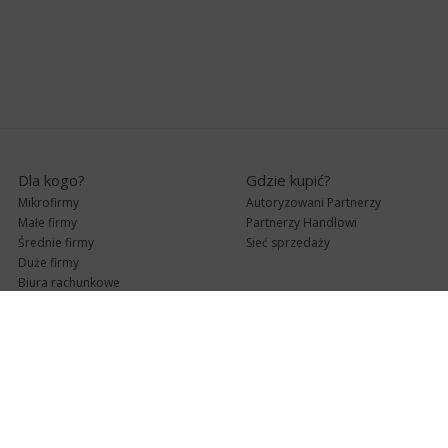
Dla kogo?
Gdzie kupić?
Mikrofirmy
Autoryzowani Partnerzy
Małe firmy
Partnerzy Handlowi
Średnie firmy
Sieć sprzedaży
Duże firmy
Biura rachunkowe
Pomoc techniczna
Uaktualnienia
Pomoc zdalna
Abonament
e-Pomoc techniczna
Aktualne wersje
Forum użytkowników
Formularz kontaktowy
Punkty Serwisowe
teleKonsultant