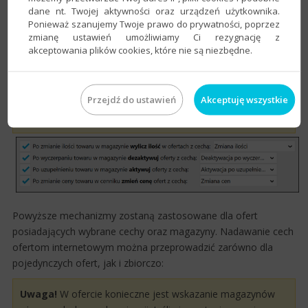
wybrane mechanizmy. Należy pamiętać, że jedna oferta może
dane nt. Twojej aktywności oraz urządzeń użytkownika.
posiadać wszystkie z wymienionych cech.
Ponieważ szanujemy Twoje prawo do prywatności, poprzez
zmianę ustawień umożliwiamy Ci rezygnację z
akceptowania plików cookies, które nie są niezbędne.
​Uwaga!
​Nazwa cechy nie ma wpływu na działanie
mechanizmów, jednakże może posłużyć łatwiejszej
identyfikacji przez użytkownika. Warto wobec tego
Przejdź do ustawień
Akceptuję wszystkie
rozważyć nadanie cechom takich nazw, by ich
przeznaczenie było oczywiste.
Powyższe mechanizmy zostaną zastosowane​ dla of​e​​rt
posiadających wybrane cechy oraz magazyny. Nadawanie cech
ofertom internetowym można przeprowadzić zarówno dla
pojedynczych ofert, jak i zbiorczo:
​Uwaga!
W ofercie konieczne jest wskazanie magazynów