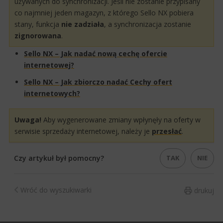
używan​ych do synchronizacji. Jeśli nie zostanie przypisany
co najmniej jeden magazyn, z którego Sello NX pobier​a
stany, funkcja
nie zadziała
, a synchronizacja zostanie
zignorowana
.
​Sello NX – Jak nadać nową cechę ofercie
internetowej?
Sello NX – Jak zbiorczo nadać Cechy ofert
internetowych?​​
Uwaga!
​
Aby wygenerowane zmiany wpłynęły na oferty w
serwisie sprzedaży internetowej, należy je
przesłać
.
TAK
NIE
Czy artykuł był pomocny?
Wróć do wyszukiwarki
drukuj