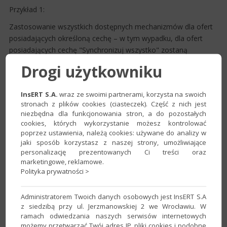
Przykład 1:
​Zastosowanie wszystkich dostępnych mechanizmów dla ofert
posiadających określoną cechę – w tym wypadku, dla ofert
posiadających cechę "Synchronizuj wszystko" zostaną
zastosowane mechanizmy synchronizacji ilości i cen
Drogi użytkowniku
asortymentu, a także automatyczna aktywacja i dezaktywacja
ofert.
InsERT S.A.
wraz ze swoimi partnerami, korzysta na swoich
stronach z plików cookies (ciasteczek). Część z nich jest
niezbędna dla funkcjonowania stron, a do pozostałych
cookies, których wykorzystanie możesz kontrolować
poprzez ustawienia, należą cookies: używane do analizy w
jaki sposób korzystasz z naszej strony, umożliwiające
personalizację prezentowanych Ci treści oraz
marketingowe, reklamowe.
Polityka prywatności >
Przykład 2:​​
Administratorem Twoich danych osobowych jest InsERT S.A
Zastosowanie poszczególnych dostępnych mechanizmów dla
z siedzibą przy ul. Jerzmanowskiej 2 we Wrocławiu. W
ofert posiadających określone cechy – w tym wypadku, dla
ramach odwiedzania naszych serwisów internetowych
ofert posiadających wskazane cechy zostaną zastosowane
możemy przetwarzać Twój adres IP, pliki cookies i podobne