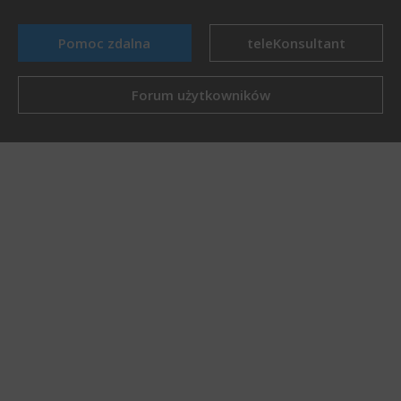
Pomoc zdalna
teleKonsultant
Forum użytkowników