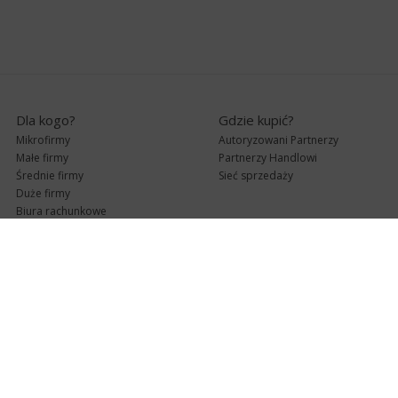
Dla kogo?
Gdzie kupić?
Mikrofirmy
Autoryzowani Partnerzy
Małe firmy
Partnerzy Handlowi
Średnie firmy
Sieć sprzedaży
Duże firmy
Biura rachunkowe
Pomoc techniczna
Uaktualnienia
Pomoc zdalna
Abonament
e-Pomoc techniczna
Aktualne wersje
Forum użytkowników
Formularz kontaktowy
Punkty Serwisowe
teleKonsultant
InsERT Status