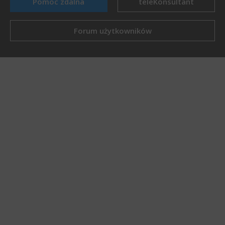
Pomoc zdalna
teleKonsultant
Forum użytkowników