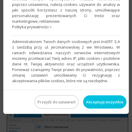
poprzez ustawienia, należą cookies: używane do analizy w
jaki sposób korzystasz z naszej strony, umożliwiające
personalizację prezentowanych Ci treści oraz
marketingowe, reklamowe.
Polityka prywatności >
Administratorem Twoich danych osobowych jest InsERT S.A
z siedzibą przy ul. Jerzmanowskiej 2 we Wrocławiu. W
ramach odwiedzania naszych serwisów internetowych
możemy przetwarzać Twój adres IP, pliki cookies i podobne
dane nt. Twojej aktywności oraz urządzeń użytkownika.
Ponieważ szanujemy Twoje prawo do prywatności, poprzez
zmianę ustawień umożliwiamy Ci rezygnację z
Dla wybranych zmian
– poprzez zaznaczenie jednej
akceptowania plików cookies, które nie są niezbędne.
lub w​​ielu zmian na zakładce
Zmiany w serwisie
,
kliknięcie pozycji
Prawym przyciskiem myszy
i
wybranie
Wyślij zmianę
​. Wysłane zostaną zaznaczone
Przejdź do ustawień
Akceptuję wszystkie
zmiany dotyczące określonej oferty internetowej.​​