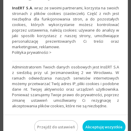
InsERT S.A.
wraz ze swoimi partnerami, korzysta na swoich
stronach z plików cookies (ciasteczek). Część z nich jest
5. Na zakładce
Parametry
przy pomocy przycisku
Wybierz
niezbędna dla funkcjonowania stron, a do pozostałych
produkt
...
wskazać, którego produktu w serwisie sprzedaży
cookies, których wykorzystanie możesz kontrolować
internetowej dotyczy oferta. Po jego wybraniu, w
poprzez ustawienia, należą cookies: używane do analizy w
sekcji
Parametry specyficzne
​pojawi się możliwość ich
jaki sposób korzystasz z naszej strony, umożliwiające
personalizację prezentowanych Ci treści oraz
edycji.
marketingowe, reklamowe.
Polityka prywatności >
Administratorem Twoich danych osobowych jest InsERT S.A
z siedzibą przy ul. Jerzmanowskiej 2 we Wrocławiu. W
ramach odwiedzania naszych serwisów internetowych
możemy przetwarzać Twój adres IP, pliki cookies i podobne
dane nt. Twojej aktywności oraz urządzeń użytkownika.
Ponieważ szanujemy Twoje prawo do prywatności, poprzez
zmianę ustawień umożliwiamy Ci rezygnację z
akceptowania plików cookies, które nie są niezbędne.
6. Na zakładce
Dostawa
wskazać
Cennik dostaw
,
Czas
wysyłki
oraz adres, z którego przesyłka zostanie wysłana.
Przejdź do ustawień
Akceptuję wszystkie