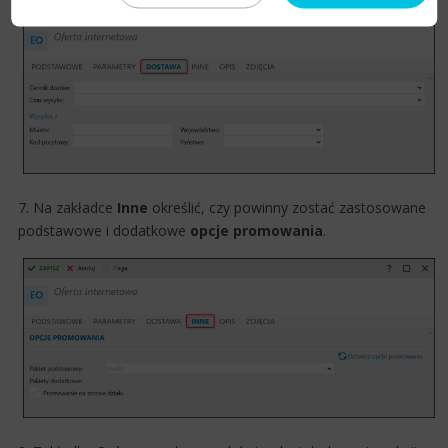
7. Na zakładce
Inne
określić, czy powinny zostać zastosowane
podstawowe i dodatkowe
opcje promowania
​.