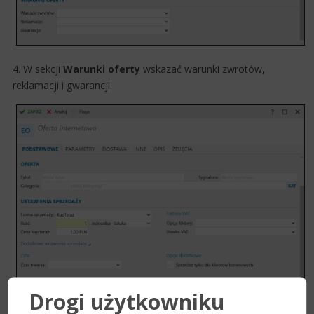
4. W sekcji
Warunki oferty
wskazać warunki zwrotów,
reklamacji i gwarancji.
Drogi użytkowniku