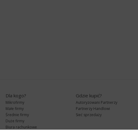
Dla kogo?
Gdzie kupić?
Mikrofirmy
Autoryzowani Partnerzy
Małe firmy
Partnerzy Handlowi
Średnie firmy
Sieć sprzedaży
Duże firmy
Biura rachunkowe