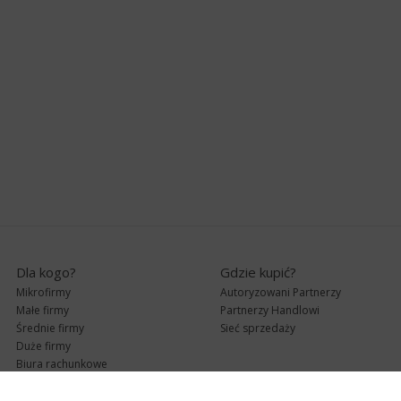
Dla kogo?
Gdzie kupić?
Mikrofirmy
Autoryzowani Partnerzy
Małe firmy
Partnerzy Handlowi
Średnie firmy
Sieć sprzedaży
Duże firmy
Biura rachunkowe