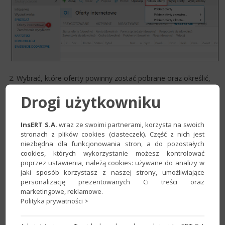
2. Wybrać, które oferty powinny zostać pobrane oraz określić,
czy program powinien pobrać zdjęcia. Zatwierdzić
Drogi użytkowniku
przyciskiem
Pobierz
.​
InsERT S.A.
wraz ze swoimi partnerami, korzysta na swoich
stronach z plików cookies (ciasteczek). Część z nich jest
niezbędna dla funkcjonowania stron, a do pozostałych
cookies, których wykorzystanie możesz kontrolować
poprzez ustawienia, należą cookies: używane do analizy w
jaki sposób korzystasz z naszej strony, umożliwiające
personalizację prezentowanych Ci treści oraz
marketingowe, reklamowe.
Polityka prywatności >