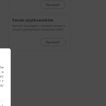
Sprawdź
Forum użytkowników
Wymień się uwagami i doświadczeniami z
innymi użytkownikami systemów InsERT.
Sprawdź
ków
, a
zez
z z
raz
ul.