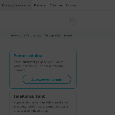
Dla użytkowników
Kariera
O firmie
Pomoc
Serwis dla Partnerów
Serwis dla mediów
Pomoc zdalna
Nasz konsultant połączy się z Twoim
komputerem, by udzielić niezbędnej
pomocy.
Zarezerwuj termin
teleKonsultant
Kupując abonament na teleKonsultanta,
zyskujesz telefoniczną pomoc eksperta
oraz szereg innych usług.