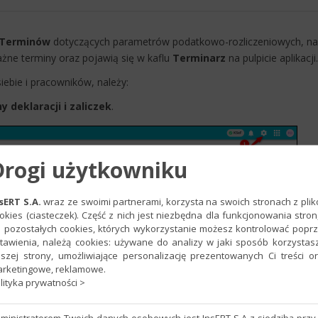
Terminów
dotyczących parametrów podatkowo-rozliczeniowych, na
ne terminy oraz pojawią się w kaflu
Termina​rz
na pulpicie aplikacji.
ie i pracowników​​, należy:​​​​
y deklaracji i zaliczek
.
Drogi użytkowniku
sERT S.A.
wraz ze swoimi partnerami, korzysta na swoich stronach z pli
okies (ciasteczek). Część z nich jest niezbędna dla funkcjonowania stron
 pozostałych cookies, których wykorzystanie możesz kontrolować popr
tawienia, należą cookies: używane do analizy w jaki sposób korzystas
szej strony, umożliwiające personalizację prezentowanych Ci treści o
rketingowe, reklamowe.
lityka prywatności >
ministratorem Twoich danych osobowych jest InsERT S.A z siedzibą przy 