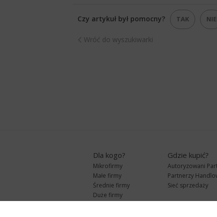
Czy artykuł był pomocny?
TAK
NIE
Wróć do wyszukiwarki
Dla kogo?
Gdzie kupić?
Mikrofirmy
Autoryzowani Par
Małe firmy
Partnerzy Handlo
Średnie firmy
Sieć sprzedaży
Duże firmy
Biura rachunkowe