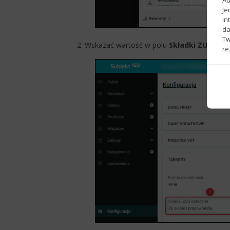
Je
in
da
Tw
2. Wskazać wartość w polu
Składki ZUS opł
re