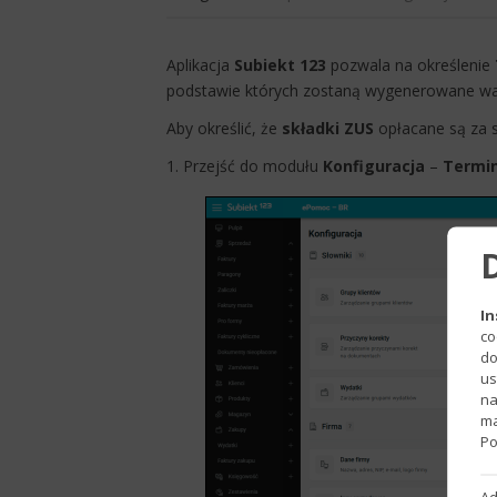
Aplikacja
Subiekt 123
pozwala na określenie
podstawie których zostaną wygenerowane waż
Aby określić, że
składki ZUS
opłacane są za sieb
1. Przejść do modułu
Konfiguracja
–
Termin
In
co
do
us
na
ma
Po
Ad