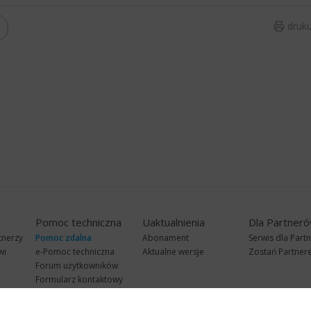
druku
Pomoc techniczna
Uaktualnienia
Dla Partner
tnerzy
Pomoc zdalna
Abonament
Serwis dla Part
wi
e-Pomoc techniczna
Aktualne wersje
Zostań Partne
Forum użytkowników
Formularz kontaktowy
Punkty Serwisowe
teleKonsultant