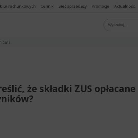
 biur rachunkowych
Cennik
Sieć sprzedaży
Promocje
Aktualności
niczna
reślić, że składki ZUS opłacane
owników?