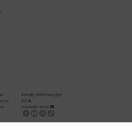
j
ów
Kanały informacyjne
nerów
RSS
rem
newsletter email