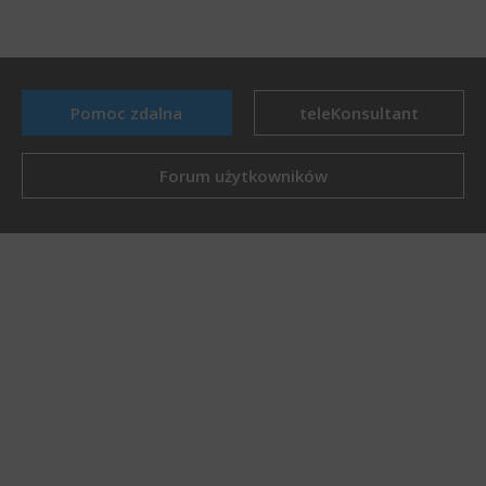
Pomoc zdalna
teleKonsultant
Forum użytkowników