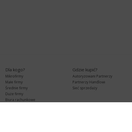
Dla kogo?
Gdzie kupić?
Mikrofirmy
Autoryzowani Partnerzy
Małe firmy
Partnerzy Handlowi
Średnie firmy
Sieć sprzedaży
Duże firmy
Biura rachunkowe
Pomoc techniczna
Uaktualnienia
Pomoc zdalna
Abonament
e-Pomoc techniczna
Aktualne wersje
Forum użytkowników