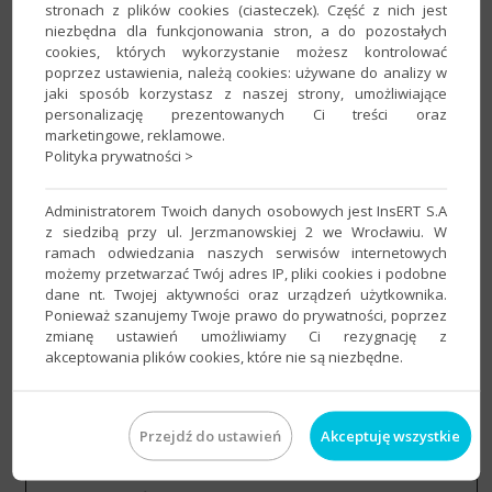
szablonu
oraz
Nazwę nadawcy
​.
stronach z plików cookies (ciasteczek). Część z nich jest
niezbędna dla funkcjonowania stron, a do pozostałych
cookies, których wykorzystanie możesz kontrolować
poprzez ustawienia, należą cookies: używane do analizy w
jaki sposób korzystasz z naszej strony, umożliwiające
personalizację prezentowanych Ci treści oraz
marketingowe, reklamowe.
Polityka prywatności >
Administratorem Twoich danych osobowych jest InsERT S.A
z siedzibą przy ul. Jerzmanowskiej 2 we Wrocławiu. W
ramach odwiedzania naszych serwisów internetowych
możemy przetwarzać Twój adres IP, pliki cookies i podobne
dane nt. Twojej aktywności oraz urządzeń użytkownika.
Ponieważ szanujemy Twoje prawo do prywatności, poprzez
zmianę ustawień umożliwiamy Ci rezygnację z
akceptowania plików cookies, które nie są niezbędne.
4. Na zakładce
Wiadomość
określić jej
Temat
oraz
Treść
.
Przejdź do ustawień
Akceptuję wszystkie
Zatwierdzić przyciskiem
Zapisz
​.​