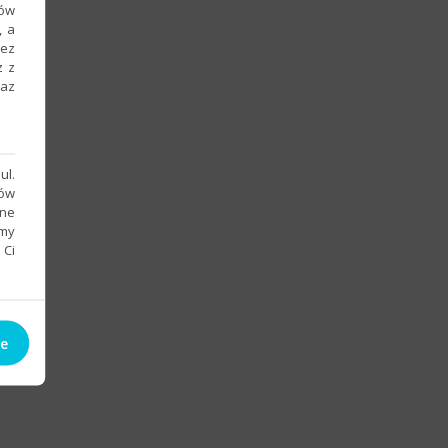
ków
, a
zez
z z
raz
ul.
sów
bne
emy
 Ci
ie