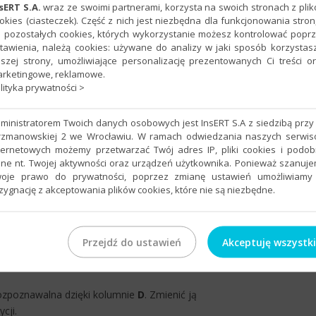
sERT S.A.
wraz ze swoimi partnerami, korzysta na swoich stronach z pli
okies (ciasteczek). Część z nich jest niezbędna dla funkcjonowania stron
ientów
.
 pozostałych cookies, których wykorzystanie możesz kontrolować popr
tawienia, należą cookies: używane do analizy w jaki sposób korzystas
szej strony, umożliwiające personalizację prezentowanych Ci treści o
rketingowe, reklamowe.
lityka prywatności >
ministratorem Twoich danych osobowych jest InsERT S.A z siedzibą przy 
rzmanowskiej 2 we Wrocławiu. W ramach odwiedzania naszych serwi
ternetowych możemy przetwarzać Twój adres IP, pliki cookies i podo
ne nt. Twojej aktywności oraz urządzeń użytkownika. Ponieważ szanuj
oje prawo do prywatności, poprzez zmianę ustawień umożliwiamy
zygnację z akceptowania plików cookies, które nie są niezbędne.
Przejdź do ustawień
Akceptuję wszystk
rozpoznawalna dzięki kolumnie
D
. Zmienić ją
cji.