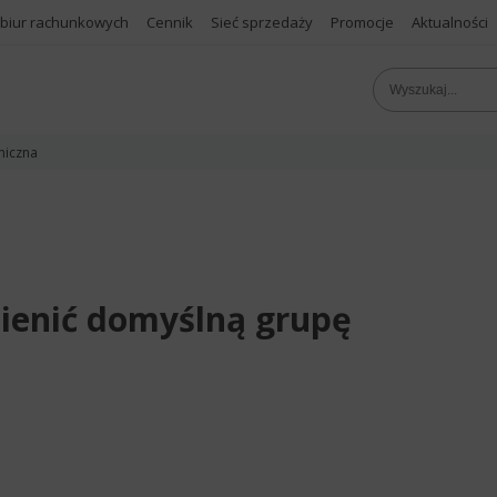
 biur rachunkowych
Cennik
Sieć sprzedaży
Promocje
Aktualności
niczna
mienić domyślną grupę