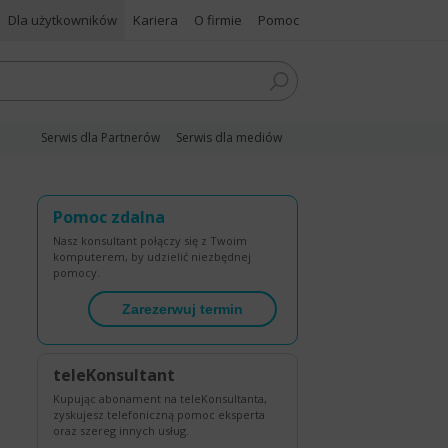
Dla użytkowników
Kariera
O firmie
Pomoc
Serwis dla Partnerów
Serwis dla mediów
Pomoc zdalna
Nasz konsultant połączy się z Twoim
komputerem, by udzielić niezbędnej
pomocy.
Zarezerwuj termin
teleKonsultant
Kupując abonament na teleKonsultanta,
zyskujesz telefoniczną pomoc eksperta
oraz szereg innych usług.