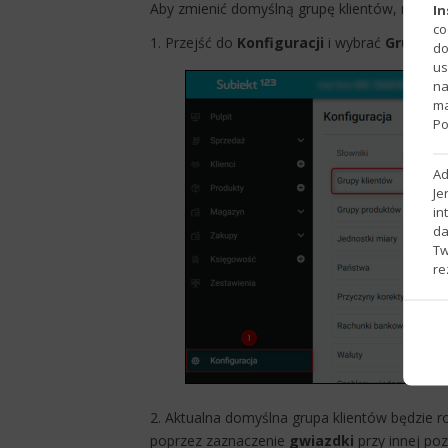
Aby zmienić domyślną grupę klientów, należy:
In
co
1. Przejść do
Konfiguracji
i wybrać
Grupy kl
do
us
na
ma
Po
Ad
Je
in
da
Tw
re
2. ​Aktualna domyślna grupa klientów będzie 
poprzez zaznaczenie
gwiazdki
przy innej pozy