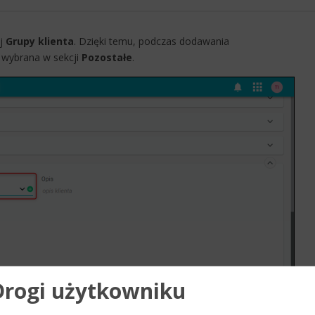
ej
Grupy klienta
. Dzięki temu, podczas dodawania
 wybrana w sekcji
Pozostałe
.​
Drogi użytkowniku