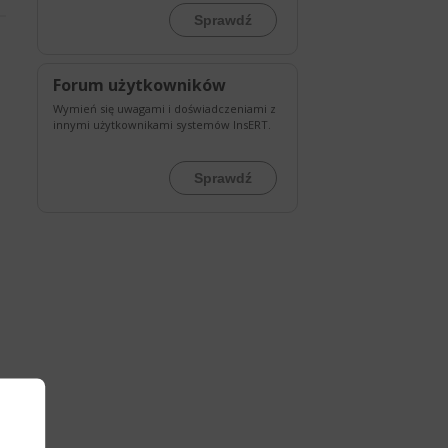
Sprawdź
Forum użytkowników
Wymień się uwagami i doświadczeniami z
innymi użytkownikami systemów InsERT.
Sprawdź