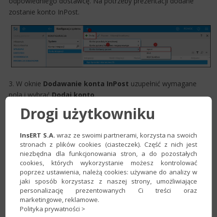
odpowiedniego dostawcę. Na potrzeby prezentacji dodane
zostanie konto InPost.
3. W oknie
Dodawanie konta InPost
​ uzupełnić wymagane
pola i wybrać
Dodaj konto
.​
Drogi użytkowniku
InsERT S.A.
wraz ze swoimi partnerami, korzysta na swoich
stronach z plików cookies (ciasteczek). Część z nich jest
niezbędna dla funkcjonowania stron, a do pozostałych
cookies, których wykorzystanie możesz kontrolować
poprzez ustawienia, należą cookies: używane do analizy w
jaki sposób korzystasz z naszej strony, umożliwiające
personalizację prezentowanych Ci treści oraz
marketingowe, reklamowe.
Polityka prywatności >