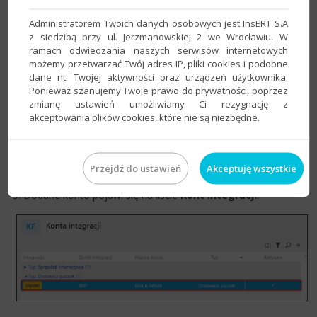
Administratorem Twoich danych osobowych jest InsERT S.A
z siedzibą przy ul. Jerzmanowskiej 2 we Wrocławiu. W
4. Pojawi się okno z danymi konta dostawcy paczek. Po
ramach odwiedzania naszych serwisów internetowych
zweryfikowaniu ich poprawności wybrać
Zapisz
.
możemy przetwarzać Twój adres IP, pliki cookies i podobne
dane nt. Twojej aktywności oraz urządzeń użytkownika.
Ponieważ szanujemy Twoje prawo do prywatności, poprzez
zmianę ustawień umożliwiamy Ci rezygnację z
akceptowania plików cookies, które nie są niezbędne.
Przejdź do ustawień
Akceptuję wszystkie
5. Dodane konto pojawi się na liście
Kont integracji
.​​