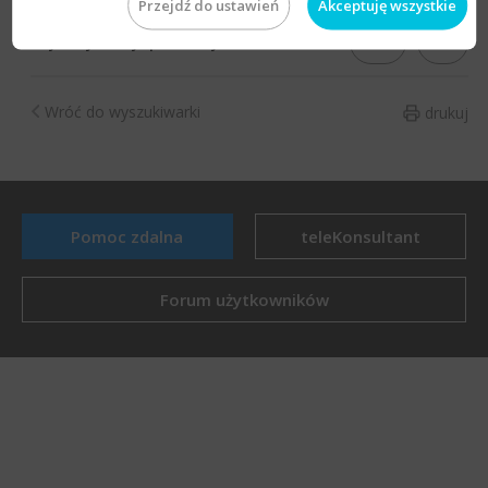
Przejdź do ustawień
Akceptuję wszystkie
TAK
NIE
Czy artykuł był pomocny?
Wróć do wyszukiwarki
drukuj
Pomoc zdalna
teleKonsultant
Forum użytkowników