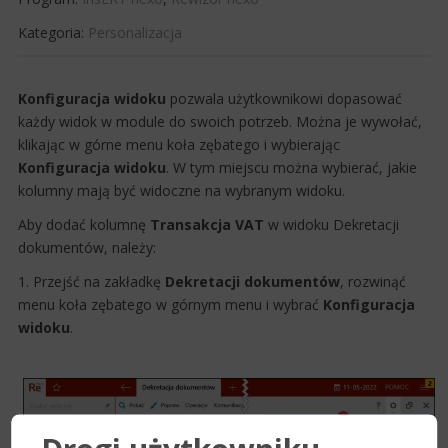
Kategoria:
Personalizacja
​Konfiguracja widoku
pozwala użytkownikowi dopasować
każdy widok w module do swoich potrzeb. Można je wywołać,
klikając w górne menu koła zębatego i wybierając
Konfiguracja widoku
. W tym miejscu można wybierać, jakie
kolumny mają być widoczne na wybranym widoku.
Aby dodać kolumnę
Transakcja VAT
w widoku Dekretacji
dokumentów, należy:
1. Przejść na zakładkę
Dekretacji dokumentów
, rozwinąć
menu koła zębatego w górnym menu i wybrać
Konfiguracja
widoku
.