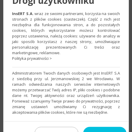
Drogi użytkowniku
InsERT S.A.
wraz ze swoimi partnerami, korzysta na swoich
stronach z plików cookies (ciasteczek). Część z nich jest
niezbędna dla funkcjonowania stron, a do pozostałych
cookies, których wykorzystanie możesz kontrolować
2. Na zakładce
Kolumny
w polu
Filtruj
wpisać
Transakcja
poprzez ustawienia, należą cookies: używane do analizy w
VAT
, zaznaczyć wyszukaną kolumnę na liście, a
jaki sposób korzystasz z naszej strony, umożliwiające
zmiany zatwierdzić przyciskiem
OK
.
personalizację prezentowanych Ci treści oraz
marketingowe, reklamowe.
Polityka prywatności >
Administratorem Twoich danych osobowych jest InsERT S.A
z siedzibą przy ul. Jerzmanowskiej 2 we Wrocławiu. W
ramach odwiedzania naszych serwisów internetowych
możemy przetwarzać Twój adres IP, pliki cookies i podobne
dane nt. Twojej aktywności oraz urządzeń użytkownika.
Ponieważ szanujemy Twoje prawo do prywatności, poprzez
zmianę ustawień umożliwiamy Ci rezygnację z
akceptowania plików cookies, które nie są niezbędne.