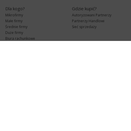
Dla kogo?
Gdzie kupić?
Mikrofirmy
Autoryzowani Partnerzy
Małe firmy
Partnerzy Handlowi
Średnie firmy
Sieć sprzedaży
Duże firmy
Biura rachunkowe
Pomoc techniczna
Uaktualnienia
Pomoc zdalna
Abonament
e-Pomoc techniczna
Aktualne wersje
Forum użytkowników
Formularz kontaktowy
Punkty Serwisowe
teleKonsultant
InsERT Status
Dla Partnerów
Kanały informacyjne
Serwis dla Partnerów
RSS
Zostań Partnerem
newsletter email