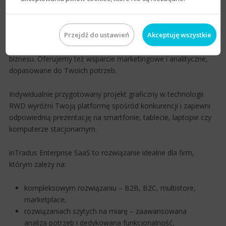
Decydując się na inTradus
Enterprise SaaS
,
otrzymasz profesjonalne doradztwo, system dostosowany
Przejdź do ustawień
Akceptuję wszystkie
funkcjonalnie i dobrze zaprojektowany nie tylko pod kątem
interfejsu czy technologii, ale również specyfiki Twojego
biznesu. Oferujemy też wsparcie marketingowe i analityczne,
dopasowane do Twoich potrzeb.
Indywidualnie przygotowany projekt graficzny w technologii
RWD wyróżni Twoją platformę spośród konkurencji i zapewni
odpowiednią prezentację na smartfonie, tablecie, laptopie czy
komputerze stacjonarnym.
inTradus
Enterprise SaaS
to rozwiązanie idealne dla firm,
którym zależy na:
kompleksowym rozwiązaniu – B2B, B2C, multistore,
marketplace,
rozwiązaniach szytych na miarę – zaawansowana
analiza potrzeb i dedykowana funkcjonalność,