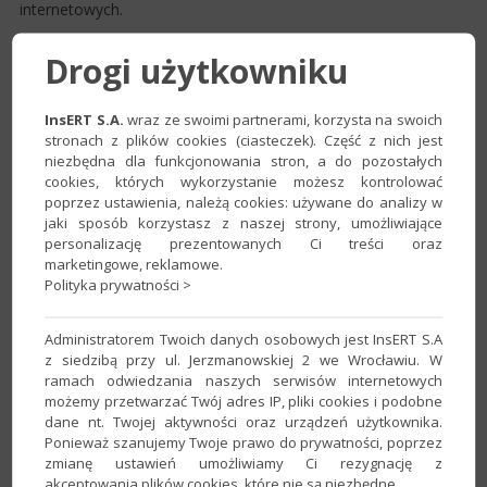
internetowych.
Drogi użytkowniku
Platforma pozwala na uruchomienie sprzedaży internetowej
zarządzanej z systemu ERP. Dzięki zastosowaniu architektury
usług Cloud Services, inTradus Premium jest w pełni
InsERT S.A.
wraz ze swoimi partnerami, korzysta na swoich
skalowalny, co pozwala na obsługę rosnącego ruchu na
stronach z plików cookies (ciasteczek). Część z nich jest
platformie, zapewniając stabilność i niezawodność działania.
niezbędna dla funkcjonowania stron, a do pozostałych
cookies, których wykorzystanie możesz kontrolować
poprzez ustawienia, należą cookies: używane do analizy w
Automatyczna synchronizacja danych między Subiektami
jaki sposób korzystasz z naszej strony, umożliwiające
GT/nexo daje pewność, że Twoi klienci widzą aktualne ceny i
personalizację prezentowanych Ci treści oraz
stany magazynowe oraz rzeczywiste informacje
marketingowe, reklamowe.
Polityka prywatności >
sprzedawanych produktach i ich parametrach.
inTradus
Enterprise SaaS
to kanał sprzedaży, dzięki któremu
Administratorem Twoich danych osobowych jest InsERT S.A
z siedzibą przy ul. Jerzmanowskiej 2 we Wrocławiu. W
Twoi kontrahenci mogą składać zamówienia 24h/dobę, mieć
ramach odwiedzania naszych serwisów internetowych
podgląd swoich zamówień oraz faktur. Ponadto mają dostęp
możemy przetwarzać Twój adres IP, pliki cookies i podobne
do aktualnych informacji o produktach, danych kontaktowych
dane nt. Twojej aktywności oraz urządzeń użytkownika.
opiekuna handlowego, a produkty zamawiają zgodnie z
Ponieważ szanujemy Twoje prawo do prywatności, poprzez
ustaloną dla nich indywidualną polityką cenową.
zmianę ustawień umożliwiamy Ci rezygnację z
akceptowania plików cookies, które nie są niezbędne.