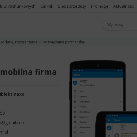
 biur rachunkowych
Cennik
Sieć sprzedaży
Promocje
Aktualności
Dodatki, rozszerzenia
Rozwiązania partnerskie
 mobilna firma
ubiekt nexo
-50
ch@gmail.com
m.pl