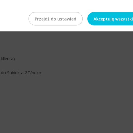
 magazynowymi i cenami sprzedaży;
 handlowymi i zadłużeniem;
Przejdź do ustawień
Akceptuję wszystk
ązania);
klienta).
do Subiekta GT/nexo: