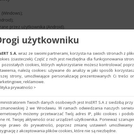
 (Windows);
droid);
rane przez użytkownika (Android).
Drogi użytkowniku
sERT S.A.
wraz ze swoimi partnerami, korzysta na swoich stronach z pli
 lub firm,
okies (ciasteczek). Część z nich jest niezbędna dla funkcjonowania stron
nież przy pomocy kamerki),
 pozostałych cookies, których wykorzystanie możesz kontrolować popr
duktów,
tawienia, należą cookies: używane do analizy w jaki sposób korzystas
 drukarce poprzez Bluetooth lub Wi-Fi,
szej strony, umożliwiające personalizację prezentowanych Ci treści o
rketingowe, reklamowe.
lityka prywatności >
odatkowych,
ministratorem Twoich danych osobowych jest InsERT S.A z siedzibą przy 
żliwością pomijania polskich liter,
rzmanowskiej 2 we Wrocławiu. W ramach odwiedzania naszych serwi
ternetowych możemy przetwarzać Twój adres IP, pliki cookies i podo
lub Wi-Fi.
ne nt. Twojej aktywności oraz urządzeń użytkownika. Ponieważ szanuj
oje prawo do prywatności, poprzez zmianę ustawień umożliwiamy
zygnację z akceptowania plików cookies, które nie są niezbędne.
exo: