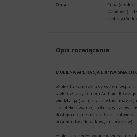
Cena:
Cena (z wdroże
(Windows) – 18
mobilny (Andro
Opis rozwiązania
MOBILNA APLIKACJA ERP NA SMARTF
eSale3 to kompleksowy system wspomaga
tabletów) z systemem Android. Realizuje
windykacją (kasa) oraz obsługą magazynu.
kartoteki towarów, stoki magazynowe, li
dostępu do internetu (offline). Zatwier
pośrednictwa dodatkowych serwerów).
eSale3 jest sprzedawane w wersji moduł