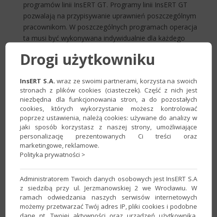
programów linii InsERT GT. Programy linii InsERT GT
pozwalają na przypisywanie uprawnień poszczególnym
pracownikom. W poszczególnych programach operacja
ta musi być wykonywana indywidualnie dla każdego
pracownika. Program Profile Manager znacznie
Drogi użytkowniku
rozszerza możliwości InsERT GT pod tym względem.
Korzystając z aplikacji można w prosty sposób zbiorczo
InsERT S.A.
wraz ze swoimi partnerami, korzysta na swoich
przypisywać i zmieniać uprawnienia wielu
stronach z plików cookies (ciasteczek). Część z nich jest
użytkownikom jednocześnie. Powoduje to, że:
niezbędna dla funkcjonowania stron, a do pozostałych
cookies, których wykorzystanie możesz kontrolować
zatrudnienie nowego pracownika nie wymaga
poprzez ustawienia, należą cookies: używane do analizy w
żmudnego tworzenia listy;
jaki sposób korzystasz z naszej strony, umożliwiające
modyfikacja istniejącego uprawnienia jest
personalizację prezentowanych Ci treści oraz
przeprowadzana dla całej grupy;
marketingowe, reklamowe.
Polityka prywatności >
wyszukiwanie poszczególnych uprawnień dzięki
filtrom jest ergonomiczne.
Administratorem Twoich danych osobowych jest InsERT S.A
Profilowanie danych i operacji. W programach linii
z siedzibą przy ul. Jerzmanowskiej 2 we Wrocławiu. W
InsERT GT nie można profilować danych z poziomu
ramach odwiedzania naszych serwisów internetowych
interfejsu. W programie Profile Manager umożliwiamy
możemy przetwarzać Twój adres IP, pliki cookies i podobne
dane nt. Twojej aktywności oraz urządzeń użytkownika.
kształtowanie dostępu poszczególnym pracownikom