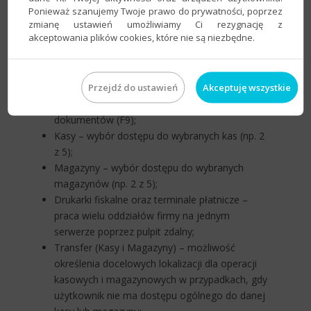
Ponieważ szanujemy Twoje prawo do prywatności, poprzez
do danych:
zmianę ustawień umożliwiamy Ci rezygnację z
akceptowania plików cookies, które nie są niezbędne.
Zestawienia – możliwość udzielenia lub
blokowania dostępu do zestawień;
Słowniki – wybór dostępu do poszczególnych
Przejdź do ustawień
Akceptuję wszystkie
słowników programów linii InsERT GT;
Transformacje – dostęp do podglądu
dokumentów (F9);
Kasy – wybór dostępu do wybranych kas (np. 2
z 5);
Magazyny – wybór dostępu do wybranych
magazynów (np. 2 z 5);
Drukarki fiskalne oraz terminale płatnicze –
praca wielu oddziałów firmy na jednym
serwerze poprzez pulpit zdalny;
Transfer (Kasy i Magazyny) – możliwość
określenia docelowych lokalizacji dla operacji
kasowych i magazynowych w przypadkach, gdy
użytkownik nie ma dostępu ogólnego do danej