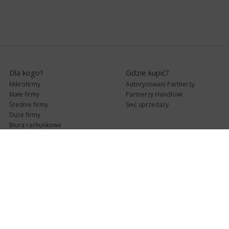
Dla kogo?
Gdzie kupić?
Mikrofirmy
Autoryzowani Partnerzy
Małe firmy
Partnerzy Handlowi
Średnie firmy
Sieć sprzedaży
Duże firmy
Biura rachunkowe
Pomoc techniczna
Uaktualnienia
Pomoc zdalna
Abonament
e-Pomoc techniczna
Aktualne wersje
Forum użytkowników
Formularz kontaktowy
Punkty Serwisowe
teleKonsultant
InsERT Status