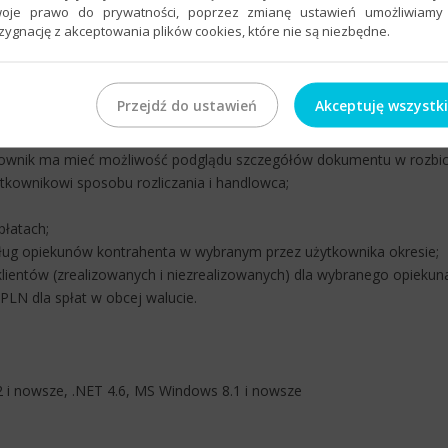
oje prawo do prywatności, poprzez zmianę ustawień umożliwiamy
zygnację z akceptowania plików cookies, które nie są niezbędne.
ndlowca;
Przejdź do ustawień
Akceptuję wszystk
zczególne grupy towarów;
wizji na pozycje dokumentu;
tkownik ma mieć możliwość podglądu szczegółów dokumentu w rozbici
kownikowi sposobu rozliczania i handlowca;
płatach;
ług opiekunów kontrahenta w wybranym przez użytkownika okresie;
ientów (zrealizowanych i niezrealizowanych) dla wybranego opiekun
 PLN dla spłat w obcej walucie.
2 i nowsze, .NET 4.6, MS Windows 8.1 i nowsze