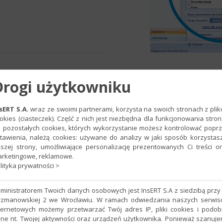
Drogi użytkowniku
sERT S.A.
wraz ze swoimi partnerami, korzysta na swoich stronach z pli
JI HANDLOWCOM
okies (ciasteczek). Część z nich jest niezbędna dla funkcjonowania stron
 pozostałych cookies, których wykorzystanie możesz kontrolować popr
tawienia, należą cookies: używane do analizy w jaki sposób korzystas
w
umożliwia rozliczanie przedstawicieli handlowych i sprzedawców 
szej strony, umożliwiające personalizację prezentowanych Ci treści o
płat dokumentów w dowolnie wybranym przez użytkownika okresie. U
rketingowe, reklamowe.
rahenta, kategorii, wystawiającego, grupy kontrahenta, cechy kontra
lityka prywatności >
óre daje możliwość ustalenia dla każdego handlowca progu wartości s
ministratorem Twoich danych osobowych jest InsERT S.A z siedzibą przy 
nie stóp procentowych dla grup towarów. W naliczaniu premii uwzglę
rzmanowskiej 2 we Wrocławiu. W ramach odwiedzania naszych serwi
czeń i ustawień użytkowników posiada tylko administrator.
ternetowych możemy przetwarzać Twój adres IP, pliki cookies i podo
ne nt. Twojej aktywności oraz urządzeń użytkownika. Ponieważ szanuj