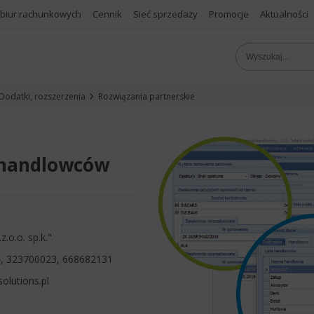
 biur rachunkowych
Cennik
Sieć sprzedaży
Promocje
Aktualności
Dodatki, rozszerzenia
Rozwiązania partnerskie
e handlowców
z.o.o. sp.k."
, 323700023, 668682131
olutions.pl