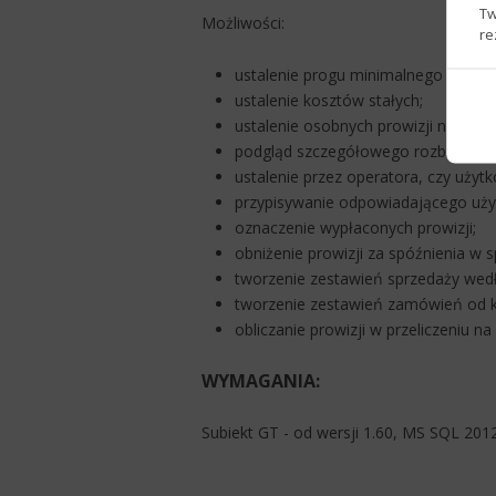
Tw
Możliwości:
re
ustalenie progu minimalnego dla ha
ustalenie kosztów stałych;
ustalenie osobnych prowizji na pos
podgląd szczegółowego rozbicia pro
ustalenie przez operatora, czy uży
przypisywanie odpowiadającego użyt
oznaczenie wypłaconych prowizji;
obniżenie prowizji za spóźnienia w s
tworzenie zestawień sprzedaży wed
tworzenie zestawień zamówień od kl
obliczanie prowizji w przeliczeniu na
WYMAGANIA:
Subiekt GT - od wersji 1.60, MS SQL 201