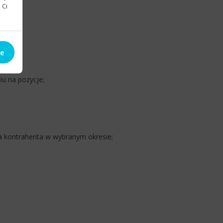
 Ci
ie
u na pozycje;
a kontrahenta w wybranym okresie;