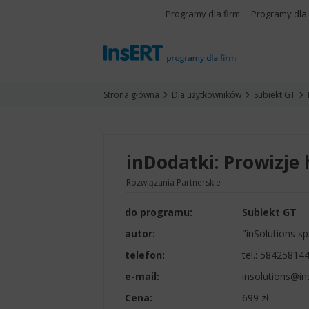
Programy dla firm
Programy dla
Strona główna
Dla użytkowników
Subiekt GT
inDodatki: Prowizj
Rozwiązania Partnerskie
do programu:
Subiekt GT
autor:
"inSolutions sp.
telefon:
tel.:
584258144
e-mail:
insolutions@ins
Cena:
699 zł