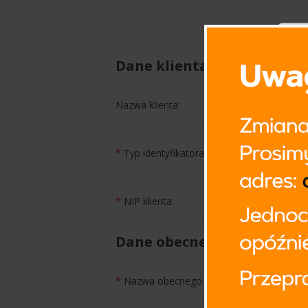
Dane klienta
In
co
do
Nazwa klienta:
us
na
ma
*
Typ identyfikatora podatkowego klienta:
Po
Ad
*
NIP klienta:
Je
in
da
Dane obecnego sprzedawc
Tw
re
*
Nazwa obecnego sprzedawcy: