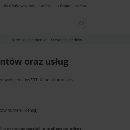
Dla użytkowników
Kariera
O firmie
Pomoc
Serwis dla Partnerów
Serwis dla mediów
ntów oraz usług
onych przez InsERT. W pola formularza
ów numeru licencji).
ć, a następnie
wysłać je mailem na adres