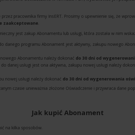
 przez pracownika firmy InsERT. Prosimy o upewnienie się, że wpr
ie zaakceptowane
.
ieczny jest zakup Abonamentu lub usługi, która została w nim wskaz
ia do danego programu Abonament jest aktywny, zakupu nowego Abo
u nowego Abonamentu należy dokonać
do 30 dni od wygenerowan
a do danej usługi jest ona aktywna, zakupu nowej usługi należy doko
upu nowej usługi należy dokonać
do 30 dni od wygenerowania ośw
anym czasie unieważnia złożone Oświadczenie i przywraca dane pop
Jak kupić Abonament
ć na kilka sposobów.