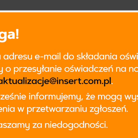
Drogi użytkowniku
sERT S.A.
wraz ze swoimi partnerami, korzysta na swoich stronach z pli
okies (ciasteczek). Część z nich jest niezbędna dla funkcjonowania stron
 pozostałych cookies, których wykorzystanie możesz kontrolować popr
tawienia, należą cookies: używane do analizy w jaki sposób korzystas
szej strony, umożliwiające personalizację prezentowanych Ci treści o
rketingowe, reklamowe.
NIP
lityka prywatności >
VATIN
ministratorem Twoich danych osobowych jest InsERT S.A z siedzibą przy 
rzmanowskiej 2 we Wrocławiu. W ramach odwiedzania naszych serwi
ternetowych możemy przetwarzać Twój adres IP, pliki cookies i podo
ne nt. Twojej aktywności oraz urządzeń użytkownika. Ponieważ szanuj
y
oje prawo do prywatności, poprzez zmianę ustawień umożliwiamy
zygnację z akceptowania plików cookies, które nie są niezbędne.
Przejdź do ustawień
Akceptuję wszystk