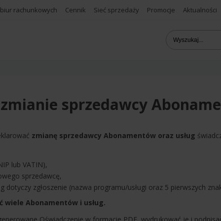
 biur rachunkowych
Cennik
Sieć sprzedaży
Promocje
Aktualności
 zmianie sprzedawcy Aboname
eklarować
zmianę sprzedawcy Abonamentów oraz usług
świadcz
NIP lub VATIN),
nowego sprzedawcę,
g dotyczy zgłoszenie (nazwa programu/usługi oraz 5 pierwszych znak
ć wiele Abonamentów i usług.
ygenerowane Oświadczenie w formacie PDF, wydrukować je i podpisa