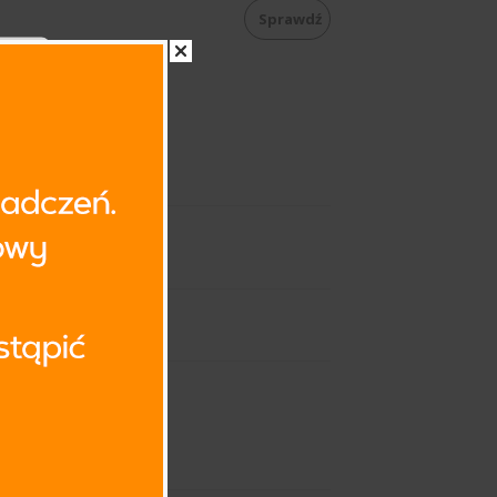
Sprawdź
ków
, a
zez
z z
raz
ul.
sów
bne
emy
 Ci
ie