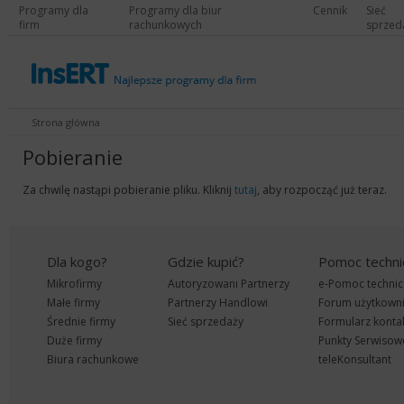
Programy dla
Programy dla biur
Cennik
Sieć
firm
rachunkowych
sprzed
Strona główna
Pobieranie
Za chwilę nastąpi pobieranie pliku. Kliknij
tutaj
, aby rozpocząć już teraz.
Dla kogo?
Gdzie kupić?
Pomoc techni
Mikrofirmy
Autoryzowani Partnerzy
e-Pomoc technic
Małe firmy
Partnerzy Handlowi
Forum użytkown
Średnie firmy
Sieć sprzedaży
Formularz konta
Duże firmy
Punkty Serwisow
Biura rachunkowe
teleKonsultant