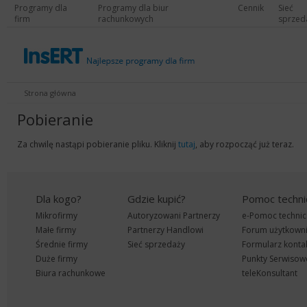
Programy dla
Programy dla biur
Cennik
Sieć
firm
rachunkowych
sprzed
Strona główna
Pobieranie
Za chwilę nastąpi pobieranie pliku. Kliknij
tutaj
, aby rozpocząć już teraz.
Dla kogo?
Gdzie kupić?
Pomoc techni
Mikrofirmy
Autoryzowani Partnerzy
e-Pomoc technic
Małe firmy
Partnerzy Handlowi
Forum użytkown
Średnie firmy
Sieć sprzedaży
Formularz konta
Duże firmy
Punkty Serwisow
Biura rachunkowe
teleKonsultant