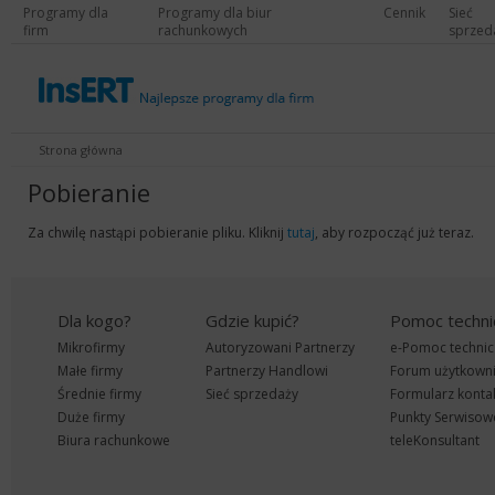
Programy dla
Programy dla biur
Cennik
Sieć
firm
rachunkowych
sprzed
Strona główna
Pobieranie
Za chwilę nastąpi pobieranie pliku. Kliknij
tutaj
, aby rozpocząć już teraz.
Dla kogo?
Gdzie kupić?
Pomoc techni
Mikrofirmy
Autoryzowani Partnerzy
e-Pomoc technic
Małe firmy
Partnerzy Handlowi
Forum użytkown
Średnie firmy
Sieć sprzedaży
Formularz konta
Duże firmy
Punkty Serwisow
Biura rachunkowe
teleKonsultant