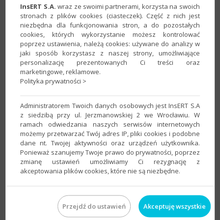
InsERT S.A.
wraz ze swoimi partnerami, korzysta na swoich
Zasady i ceny
stronach z plików cookies (ciasteczek). Część z nich jest
niezbędna dla funkcjonowania stron, a do pozostałych
cookies, których wykorzystanie możesz kontrolować
poprzez ustawienia, należą cookies: używane do analizy w
Sprawdź
jaki sposób korzystasz z naszej strony, umożliwiające
personalizację prezentowanych Ci treści oraz
marketingowe, reklamowe.
Polityka prywatności >
Administratorem Twoich danych osobowych jest InsERT S.A
z siedzibą przy ul. Jerzmanowskiej 2 we Wrocławiu. W
ramach odwiedzania naszych serwisów internetowych
możemy przetwarzać Twój adres IP, pliki cookies i podobne
dane nt. Twojej aktywności oraz urządzeń użytkownika.
Ponieważ szanujemy Twoje prawo do prywatności, poprzez
Wybierz swój nowy program
zmianę ustawień umożliwiamy Ci rezygnację z
akceptowania plików cookies, które nie są niezbędne.
Sprzedaż
Przejdź do ustawień
Akceptuję wszystkie