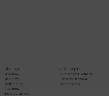
Dla kogo?
Gdzie kupić?
Mikrofirmy
Autoryzowani Partnerzy
Małe firmy
Partnerzy Handlowi
Średnie firmy
Sieć sprzedaży
Duże firmy
Biura rachunkowe
Pomoc techniczna
Uaktualnienia