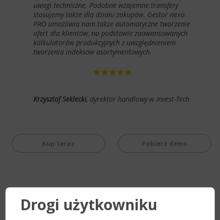
uwagi techniczne. Podobne wzajemne transfery
stosujemy także dla działu zakupów. Gestor nexo
PRO umożliwia nam także automatyczne tworzenie
ofert dla klientów, na podstawie zaawansowanych
kalkulatorów produkcyjnych z uwzględnieniem
tworzenia indeksów asortymentowych.
Krzysztof Seklecki
, dyrektor handlowy w Invest-Tech
Kup teraz
Pobierz demo
Drogi użytkowniku