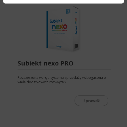
Subiekt nexo PRO
Rozszerzona wersja systemu sprzedaży wzbogacona o
wiele dodatkowych rozwiązań.
Sprawdź