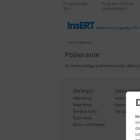
Programy dla
Programy dla biur
firm
rachunkowych
Strona główna
Pobieranie
Za chwilę nastąpi pobieranie pliku. Kliknij
t
Dla kogo?
Gdzie kupić
Mikrofirmy
Autoryzowani 
Małe firmy
Partnerzy Ha
Średnie firmy
Sieć sprzedaż
In
Duże firmy
co
Biura rachunkowe
do
us