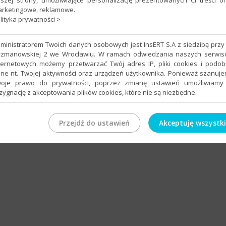
szej strony, umożliwiające personalizację prezentowanych Ci treści o
rketingowe, reklamowe.
SA
lityka prywatności >
ministratorem Twoich danych osobowych jest InsERT S.A z siedzibą przy 
rzmanowskiej 2 we Wrocławiu. W ramach odwiedzania naszych serwi
ternetowych możemy przetwarzać Twój adres IP, pliki cookies i podo
ne nt. Twojej aktywności oraz urządzeń użytkownika. Ponieważ szanuj
oje prawo do prywatności, poprzez zmianę ustawień umożliwiamy
zygnację z akceptowania plików cookies, które nie są niezbędne.
Przejdź do ustawień
Akceptuję wszystk