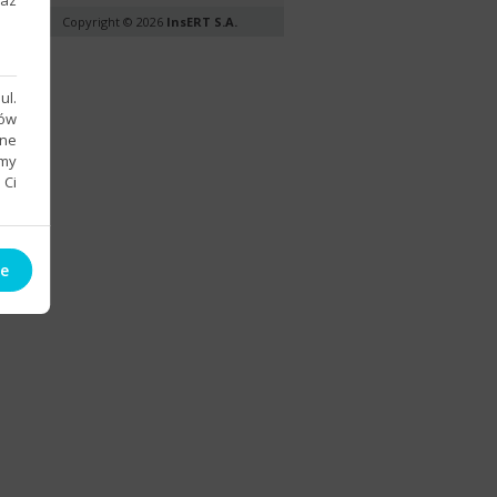
raz
Copyright © 2026
InsERT S.A.
ul.
sów
bne
emy
 Ci
ie