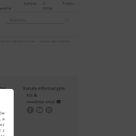
Kariera
O
Pomoc
wników
firmie
Serwis dla Partnerów
Serwis dla mediów
rów
Kanały informacyjne
rtnerów
RSS
erem
newsletter email
ków
, a
zez
z z