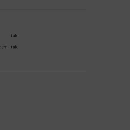
tak
omem
tak