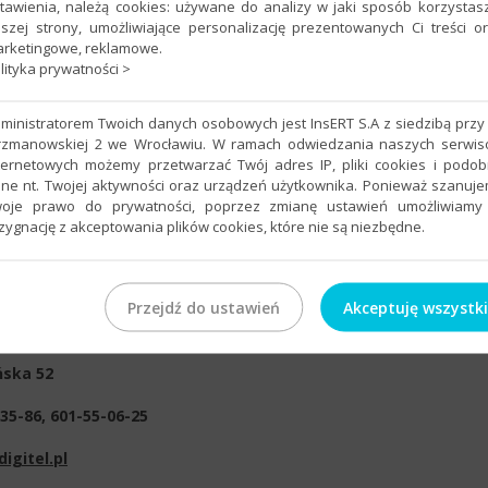
tawienia, należą cookies: używane do analizy w jaki sposób korzystas
szej strony, umożliwiające personalizację prezentowanych Ci treści o
rketingowe, reklamowe.
lityka prywatności >
ministratorem Twoich danych osobowych jest InsERT S.A z siedzibą przy 
ończyły kurs podstawowy lub posiadają ogólną wiedzę z zakresu obsł
rzmanowskiej 2 we Wrocławiu. W ramach odwiedzania naszych serwi
dy uczestnik ma możliwość zdania egzaminu II stopnia poświadczone
ternetowych możemy przetwarzać Twój adres IP, pliki cookies i podo
anych serwisantów oprogramowania firmy InsERT.
ne nt. Twojej aktywności oraz urządzeń użytkownika. Ponieważ szanuj
oje prawo do prywatności, poprzez zmianę ustawień umożliwiamy
zygnację z akceptowania plików cookies, które nie są niezbędne.
ntakt
Przejdź do ustawień
Akceptuję wszystk
-Biała
ńska 52
35-86, 601-55-06-25
igitel.pl