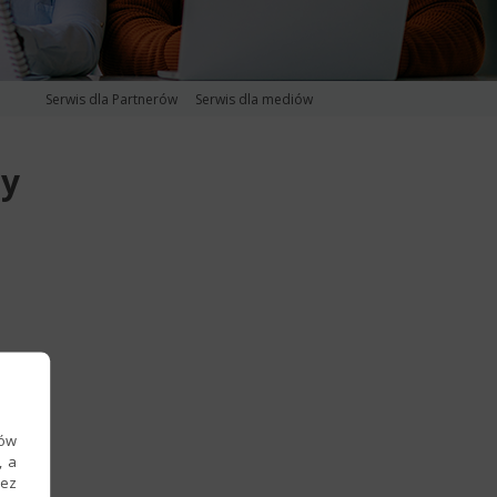
Serwis dla Partnerów
Serwis dla mediów
ny
ków
, a
zez