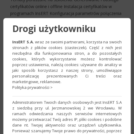
certyfikatów online i offline Instalacja certyfikatów w
programach InsERT Konfiguracja parametrów połączenia
z KSeF w programach InsERT Odbieranie faktur w
Drogi użytkowniku
modułach zakupu e-faktura Przetwarzanie dokumentów
zakupu z KSeF Księgowanie dokumentów pochodzących z
KSeF Konfiguracja schematów importu KSeF Wysyłanie
InsERT S.A.
wraz ze swoimi partnerami, korzysta na swoich
stronach z plików cookies (ciasteczek). Część z nich jest
faktur sprzedaży do KsEF Obsługa statusów dokumentów
niezbędna dla funkcjonowania stron, a do pozostałych
wysyłanych do KSeF Wysyłanie faktur sprzedaży w
cookies, których wykorzystanie możesz kontrolować
sytuacjach awaryjnych oraz offline24 Obsługa wydruków
poprzez ustawienia, należą cookies: używane do analizy w
dokumentów sprzedaży i zakupu KSeF
jaki sposób korzystasz z naszej strony, umożliwiające
personalizację prezentowanych Ci treści oraz
marketingowe, reklamowe.
Polityka prywatności >
Lokalizacja szkolenia i kontakt
Administratorem Twoich danych osobowych jest InsERT S.A
z siedzibą przy ul. Jerzmanowskiej 2 we Wrocławiu. W
Miasto:
Lublin
ramach odwiedzania naszych serwisów internetowych
możemy przetwarzać Twój adres IP, pliki cookies i podobne
Ulica:
Fabryczna 3/9
dane nt. Twojej aktywności oraz urządzeń użytkownika.
Ponieważ szanujemy Twoje prawo do prywatności, poprzez
Telefon: