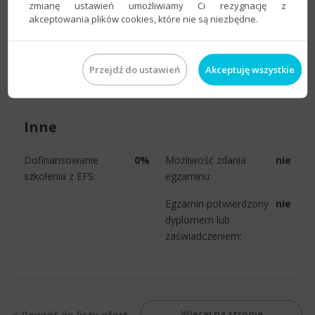
zmianę ustawień umożliwiamy Ci rezygnację z
81-745-19-10, 609-98-00-00
akceptowania plików cookies, które nie są niezbędne.
Email:
biuro@infoserwis.lublin.pl
Przejdź do ustawień
Akceptuję wszystkie
Inne
Dofinansowanie
0%
Możliwość zdania
nie
szkolenia z EFS:
egzaminu:
Egzamin potwierdzony
nie
dyplomem lub
zaświadczeniem:
Więcej na stronie
< Powrót do listy ofert