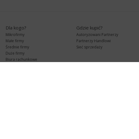
Dla kogo?
Gdzie kupić?
Mikrofirmy
Autoryzowani Partnerzy
Małe firmy
Partnerzy Handlowi
Średnie firmy
Sieć sprzedaży
Duże firmy
Biura rachunkowe
Pomoc techniczna
Uaktualnienia
Pomoc zdalna
Abonament
e-Pomoc techniczna
Aktualne wersje
Forum użytkowników
Formularz kontaktowy
Punkty Serwisowe
teleKonsultant
InsERT Status
Dla Partnerów
Kanały informacyjne
Serwis dla Partnerów
RSS