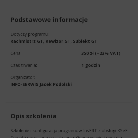
Podstawowe informacje
Dotyczy programu:
Rachmistrz GT
,
Rewizor GT
,
Subiekt GT
Cena:
350 zł (+23% VAT)
Czas trwania:
1 godzin
Organizator:
INFO-SERWIS Jacek Podolski
Opis szkolenia
Szkolenie i konfiguracja programów InsERT z obsługi KSeF
Tematy poruszane na szkoleniu: Generowanie i obsługa