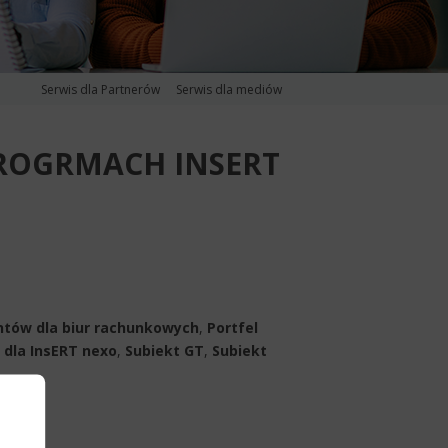
Serwis dla Partnerów
Serwis dla mediów
PROGRMACH INSERT
tów dla biur rachunkowych
,
Portfel
 dla InsERT nexo
,
Subiekt GT
,
Subiekt