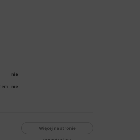
nie
omem
nie
Więcej na stronie
organizatora