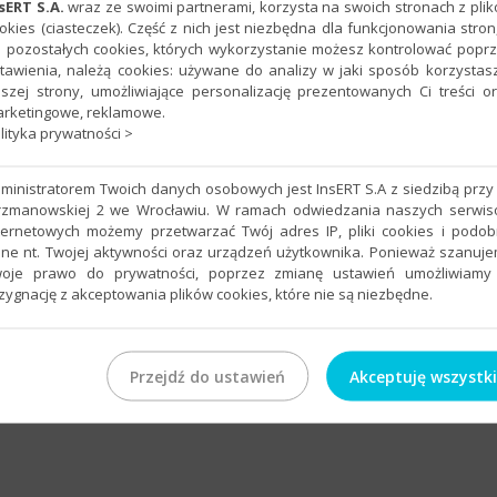
in
sERT S.A.
wraz ze swoimi partnerami, korzysta na swoich stronach z pli
okies (ciasteczek). Część z nich jest niezbędna dla funkcjonowania stron
 pozostałych cookies, których wykorzystanie możesz kontrolować popr
tawienia, należą cookies: używane do analizy w jaki sposób korzystas
szej strony, umożliwiające personalizację prezentowanych Ci treści o
rketingowe, reklamowe.
lityka prywatności >
ministratorem Twoich danych osobowych jest InsERT S.A z siedzibą przy 
rzmanowskiej 2 we Wrocławiu. W ramach odwiedzania naszych serwi
 korzystania z Krajowego Systemu e-Faktur (KSeF), zapraszamy Pańs
ternetowych możemy przetwarzać Twój adres IP, pliki cookies i podo
z stresu. Szkolenie odbędzie się 15.01.2026 w Toruniu. Pokażemy, ja
ne nt. Twojej aktywności oraz urządzeń użytkownika. Ponieważ szanuj
ytania. Podczas spotkania: • wyjaśnimy, jak działa KSeF i co się zmi
oje prawo do prywatności, poprzez zmianę ustawień umożliwiamy
 przygotować firmę na nowe obowiązki. Zapisz się już teraz: biuro@ak
zygnację z akceptowania plików cookies, które nie są niezbędne.
 netto/os. W razie pytań – jesteśmy do dyspozycji, a w załączniku pr
Przejdź do ustawień
Akceptuję wszystk
ntakt