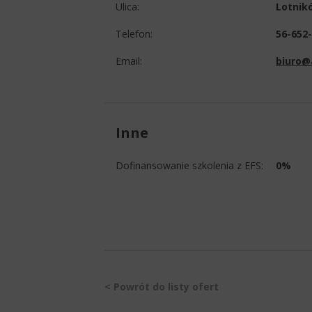
Ulica:
Lotnik
Telefon:
56-652
Email:
biuro@
Inne
Dofinansowanie szkolenia z EFS:
0%
< Powrót do listy ofert