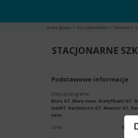
Strona główna
Dla użytkowników
Szkolenia
S
STACJONARNE SZK
Podstawowe informacje
Dotyczy programu:
Biuro GT
,
Biuro nexo
,
Gratyfikant GT
,
G
InsERT
,
Rachmistrz GT
,
Rewizor GT
,
Re
nexo
Cena:
690 zł