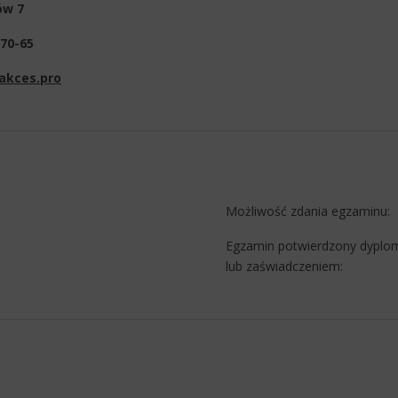
ów 7
-70-65
akces.pro
Możliwość zdania egzaminu:
Egzamin potwierdzony dypl
lub zaświadczeniem: