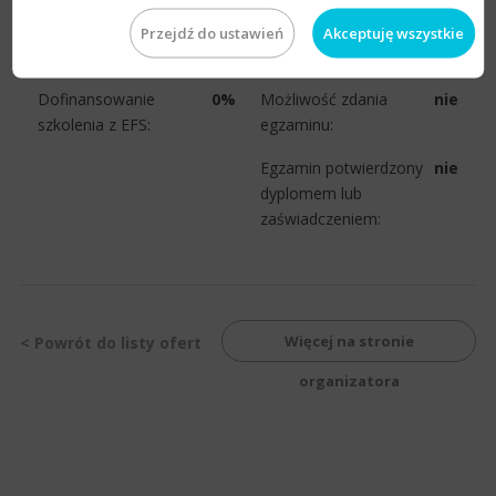
Przejdź do ustawień
Akceptuję wszystkie
Inne
Dofinansowanie
0%
Możliwość zdania
nie
szkolenia z EFS:
egzaminu:
Egzamin potwierdzony
nie
dyplomem lub
zaświadczeniem:
Więcej na stronie
< Powrót do listy ofert
organizatora