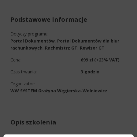
Podstawowe informacje
Dotyczy programu:
Portal Dokumentów
,
Portal Dokumentów dla biur
rachunkowych
,
Rachmistrz GT
,
Rewizor GT
Cena:
699 zł (+23% VAT)
Czas trwania:
3 godzin
Organizator:
WW SYSTEM Grażyna Węgierska-Wolniewicz
Opis szkolenia
Już w 2026 roku Krajowy System e-Faktur (KSeF) stanie