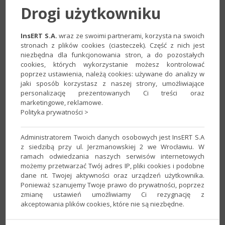
Drogi użytkowniku
się obowiązkowy dla większości przedsiębiorców. Aby
ułatwić przygotowanie się do zmian, zapraszamy na
praktyczne szkolenie poświęcone integracji KSeF z
InsERT S.A.
wraz ze swoimi partnerami, korzysta na swoich
stronach z plików cookies (ciasteczek). Część z nich jest
systemami Subiekt, Rachmistrz i Rewizor.
niezbędna dla funkcjonowania stron, a do pozostałych
https://sklep.wwsystemdev.pl/szkolenie
cookies, których wykorzystanie możesz kontrolować
poprzez ustawienia, należą cookies: używane do analizy w
jaki sposób korzystasz z naszej strony, umożliwiające
personalizację prezentowanych Ci treści oraz
Lokalizacja szkolenia i kontakt
marketingowe, reklamowe.
Polityka prywatności >
Miasto:
Bydgoszcz
Administratorem Twoich danych osobowych jest InsERT S.A
Ulica:
Wojska Polskiego 8
z siedzibą przy ul. Jerzmanowskiej 2 we Wrocławiu. W
ramach odwiedzania naszych serwisów internetowych
Telefon:
52-307-00-30
możemy przetwarzać Twój adres IP, pliki cookies i podobne
dane nt. Twojej aktywności oraz urządzeń użytkownika.
Email:
Ponieważ szanujemy Twoje prawo do prywatności, poprzez
zmianę ustawień umożliwiamy Ci rezygnację z
handel@wwsystem.com.pl
akceptowania plików cookies, które nie są niezbędne.