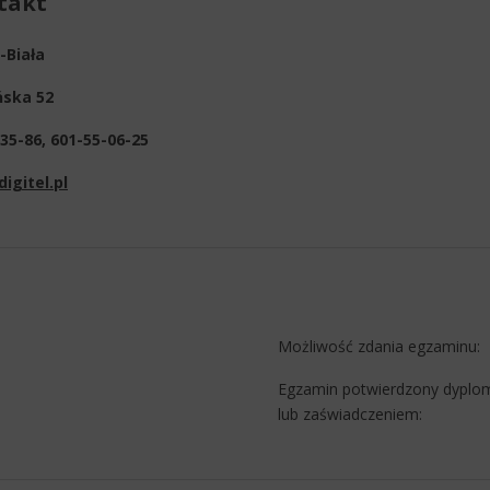
ntakt
-Biała
ńska 52
35-86, 601-55-06-25
igitel.pl
Możliwość zdania egzaminu:
Egzamin potwierdzony dypl
lub zaświadczeniem: