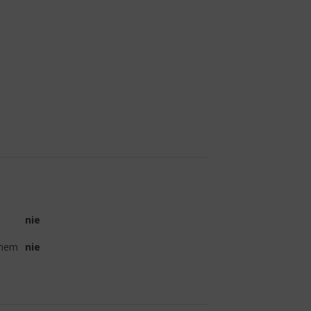
nie
omem
nie