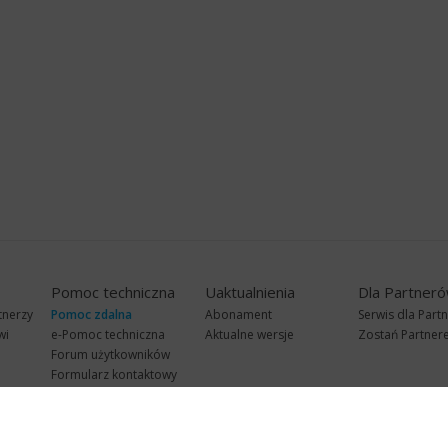
Pomoc techniczna
Uaktualnienia
Dla Partner
tnerzy
Pomoc zdalna
Abonament
Serwis dla Part
wi
e-Pomoc techniczna
Aktualne wersje
Zostań Partne
Forum użytkowników
Formularz kontaktowy
Punkty Serwisowe
teleKonsultant
InsERT Status