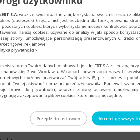
Drogi użytkowniku
WIS Sp. z o.o.
sERT S.A.
wraz ze swoimi partnerami, korzysta na swoich stronach z pli
okies (ciasteczek). Część z nich jest niezbędna dla funkcjonowania stron
 pozostałych cookies, których wykorzystanie możesz kontrolować popr
tawienia, należą cookies: używane do analizy w jaki sposób korzystas
szej strony, umożliwiające personalizację prezentowanych Ci treści o
rketingowe, reklamowe.
lityka prywatności >
bsługi programu Subiekt NEXO, skierowane zarówno do nowych użytk
czysz się, jak sprawnie obsługiwać program, aby ułatwić zarządzan
ministratorem Twoich danych osobowych jest InsERT S.A z siedzibą przy 
e:** - Kompleksowe omówienie nowego interfejsu programu oraz spos
rzmanowskiej 2 we Wrocławiu. W ramach odwiedzania naszych serwi
ternetowych możemy przetwarzać Twój adres IP, pliki cookies i podo
raz usług, - Obsługę dokumentów handlowych, magazynowych i kasowy
ne nt. Twojej aktywności oraz urządzeń użytkownika. Ponieważ szanuj
irmy, - Drukowanie etykiet oraz obsługę urządzeń zewnętrznych jak ka
oje prawo do prywatności, poprzez zmianę ustawień umożliwiamy
program, - Szkolenie prowadzone jest w formie wykładu i warsztatów 
zygnację z akceptowania plików cookies, które nie są niezbędne.
aszej siedzibie lub zdalnie, - Czas i zakres ustalane są na podstawie
20 letnim stażem w programach firmy Insert Po zakończeniu szkolen
 dotyczy pakietu powyżej 4 godzin szkolenia. Koszt dojazdu ustalany
Przejdź do ustawień
Akceptuję wszystk