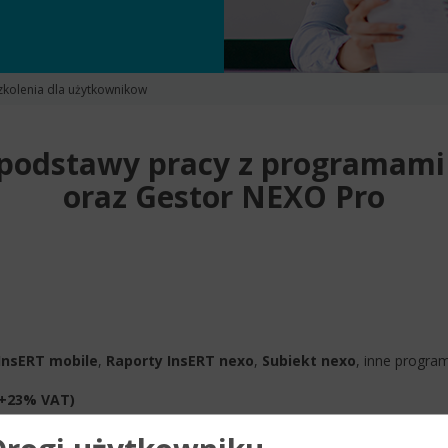
zkolenia dla użytkownikow
- podstawy pracy z programam
oraz Gestor NEXO Pro
InsERT mobile
,
Raporty InsERT nexo
,
Subiekt nexo
, inne progra
 (+23% VAT)
in