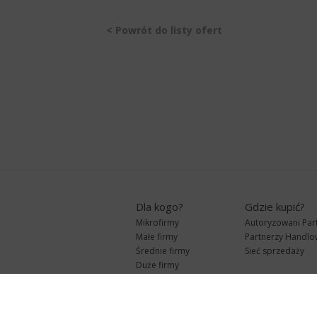
< Powrót do listy ofert
Dla kogo?
Gdzie kupić?
Mikrofirmy
Autoryzowani Par
Małe firmy
Partnerzy Handlo
Średnie firmy
Sieć sprzedaży
Duże firmy
Biura rachunkowe