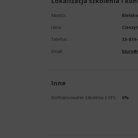
Lokalizacja szkolenia i ko
Miasto:
Bielsko
Ulica:
Cieszy
Telefon:
33-819-
Email:
biuro@d
Inne
Dofinansowanie szkolenia z EFS:
0%