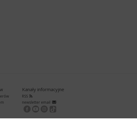
ów
Kanały informacyjne
nerów
RSS
rem
newsletter email