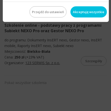
Organizator:
DIGITEL
Przejdź do ustawień
Akceptuję wszystkie
Szkolenie online - podstawy pracy z programami
Subiekt NEXO Pro oraz Gestor NEXO Pro
do programu:
Dokumenty InsERT nexo
,
Gestor nexo
,
InsERT
mobile
,
Raporty InsERT nexo
,
Subiekt nexo
Miejscowość:
Bielsko-Biała
Cena:
250 zł
(+23% VAT)
Szczegóły
Organizator:
123 SERWIS Sp. z o.o.
Pokaż wszystkie szkolenia