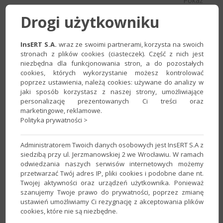
Pokaż
Znaleziono
3
wszystkie
Drogi użytkowniku
szkolenia.
szkolenia
InsERT S.A.
wraz ze swoimi partnerami, korzysta na swoich
stronach z plików cookies (ciasteczek). Część z nich jest
niezbędna dla funkcjonowania stron, a do pozostałych
Rewizor GT - poziom podstawowy
cookies, których wykorzystanie możesz kontrolować
poprzez ustawienia, należą cookies: używane do analizy w
do programu:
Rewizor GT
jaki sposób korzystasz z naszej strony, umożliwiające
Miejscowość:
Bielsko-Biała
personalizację prezentowanych Ci treści oraz
Cena:
350 zł
(+23% VAT)
marketingowe, reklamowe.
Szczegóły
Polityka prywatności >
Organizator:
DIGITEL
Administratorem Twoich danych osobowych jest InsERT S.A z
siedzibą przy ul. Jerzmanowskiej 2 we Wrocławiu. W ramach
odwiedzania naszych serwisów internetowych możemy
Rewizor GT - poziom rozszerzony
przetwarzać Twój adres IP, pliki cookies i podobne dane nt.
Twojej aktywności oraz urządzeń użytkownika. Ponieważ
do programu:
Rewizor GT
szanujemy Twoje prawo do prywatności, poprzez zmianę
Miejscowość:
Bielsko-Biała
ustawień umożliwiamy Ci rezygnację z akceptowania plików
cookies, które nie są niezbędne.
Cena:
550 zł
(+23% VAT)
Szczegóły