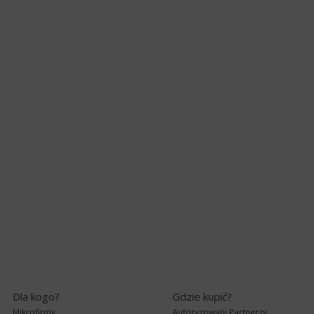
Dla kogo?
Gdzie kupić?
Mikrofirmy
Autoryzowani Partnerzy