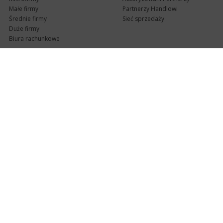
Małe firmy
Partnerzy Handlowi
Średnie firmy
Sieć sprzedaży
Duże firmy
Biura rachunkowe
Pomoc techniczna
Uaktualnienia
Pomoc zdalna
Abonament
e-Pomoc techniczna
Aktualne wersje
Forum użytkowników
Formularz kontaktowy
Punkty Serwisowe
teleKonsultant
InsERT Status
Dla Partnerów
Kanały informacyjne
Serwis dla Partnerów
RSS
Zostań Partnerem
newsletter email